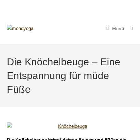
Zum
Inhalt
springen
Menü
Die Knöchelbeuge – Eine
Entspannung für müde
Füße
Die Knöchelbeuge bringt deinen Beinen und Füßen die