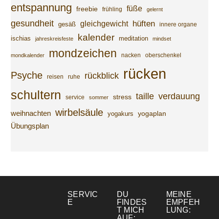
entspannung
füße
freebie
frühling
gelernt
gesundheit
gleichgewicht
hüften
gesäß
innere organe
kalender
ischias
meditation
jahreskreisfeste
mindset
mondzeichen
nacken
oberschenkel
mondkalender
rücken
Psyche
rückblick
reisen
ruhe
schultern
taille
verdauung
stress
service
sommer
wirbelsäule
weihnachten
yogaplan
yogakurs
Übungsplan
SERVIC
DU
MEINE
E
FINDES
EMPFEH
T MICH
LUNG:
AUF: