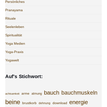
Persönliches
Pranayama
Rituale
Seelenleben
Spiritualität
Yoga Medien
Yoga-Praxis
Yogawelt
Auf's Stichwort:
bauch
bauchmuskeln
arme
atmung
achtsamkeit
beine
energie
brustkorb
download
dehnung