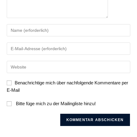
Gib
deinen
Namen
Gib
oder
deine
Benutzernamen
E-
zum
Gib
Mail-
Kommentieren
deine
Adresse
ein
Website-
zum
Benachrichtige mich über nachfolgende Kommentare per
URL
Kommentieren
E-Mail
ein
ein
(optional)
Bitte füge mich zu der Mailingliste hinzu!