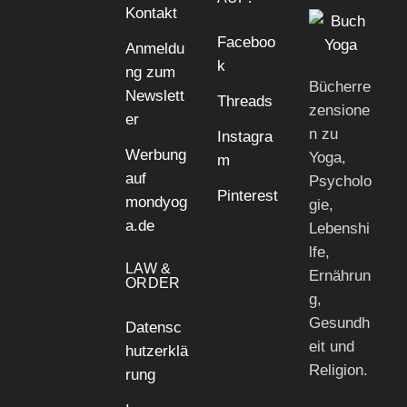
Kontakt
Faceboo
Anmeldu
k
ng zum
Bücherre
Newslett
Threads
zensione
er
n zu
Instagra
Werbung
Yoga,
m
auf
Psycholo
Pinterest
mondyog
gie,
a.de
Lebenshi
lfe,
LAW &
Ernährun
ORDER
g,
Gesundh
Datensc
eit und
hutzerklä
Religion.
rung