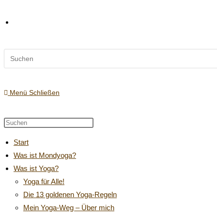
Diese
Website-
Website
durchsuchen
Suche
Menü
Schließen
Diese
Press
Website
Escape
umschalten
Start
durchsuchen
to
Was ist Mondyoga?
close
Was ist Yoga?
the
search
Yoga für Alle!
panel.
Die 13 goldenen Yoga-Regeln
Mein Yoga-Weg – Über mich