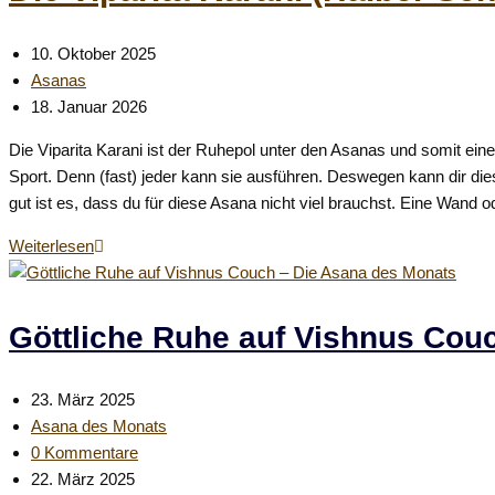
Beitrag
10. Oktober 2025
veröffentlicht:
Beitrags-
Asanas
Kategorie:
Beitrag
18. Januar 2026
zuletzt
Die Viparita Karani ist der Ruhepol unter den Asanas und somit eine
geändert
Sport. Denn (fast) jeder kann sie ausführen. Deswegen kann dir d
am:
gut ist es, dass du für diese Asana nicht viel brauchst. Eine Wand od
Die
Weiterlesen
Viparita
Karani
(Halber
Göttliche Ruhe auf Vishnus Cou
Schulterstand)
–
Beitrag
23. März 2025
Dein
veröffentlicht:
Beitrags-
Asana des Monats
Ruhepol
Kategorie:
Beitrags-
0 Kommentare
Kommentare:
Beitrag
22. März 2025