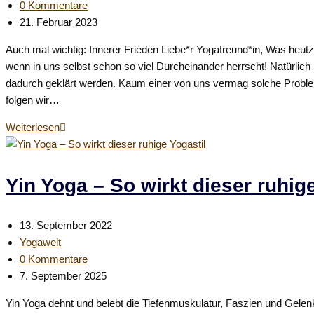
Kategorie:
Beitrags-
0 Kommentare
Februar
Kommentare:
Beitrag
21. Februar 2023
zuletzt
Auch mal wichtig: Innerer Frieden Liebe*r Yogafreund*in, Was heutz
geändert
wenn in uns selbst schon so viel Durcheinander herrscht! Natürlich 
am:
dadurch geklärt werden. Kaum einer von uns vermag solche Probleme 
folgen wir…
Innerer
Weiterlesen
Frieden
und
der
Yin Yoga – So wirkt dieser ruhige
Sitzende
Held
Beitrag
13. September 2022
(Virasana)
veröffentlicht:
Beitrags-
Yogawelt
Kategorie:
Beitrags-
0 Kommentare
Kommentare:
Beitrag
7. September 2025
zuletzt
Yin Yoga dehnt und belebt die Tiefenmuskulatur, Faszien und Gelenk
geändert