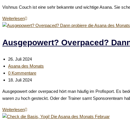
zuletzt
Vishnus Couch ist eine sehr bekannte und wichtige Asana. Sie schen
geändert
am:
Göttliche
Weiterlesen
Ruhe
auf
Vishnus
Ausgepowert? Overpaced? Dann 
Couch
–
Beitrag
26. Juli 2024
Die
veröffentlicht:
Beitrags-
Asana des Monats
Asana
Kategorie:
Beitrags-
0 Kommentare
des
Kommentare:
Beitrag
18. Juli 2024
Monats
zuletzt
Ausgepowert oder overpaced hört man häufig im Profisport. Es bedeu
geändert
waren zu hoch gesteckt. Oder der Trainer samt Sponsorenteam haben
am:
Ausgepowert?
Weiterlesen
Overpaced?
Dann