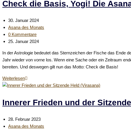
probiere
Check die Basis, Yogi! Die Asan
die
Asana
Beitrag
30. Januar 2024
des
veröffentlicht:
Beitrags-
Asana des Monats
Monats!
Kategorie:
Beitrags-
0 Kommentare
Kommentare:
Beitrag
25. Januar 2024
zuletzt
In der Astrologie bedeutet das Sternzeichen der Fische das Ende d
geändert
Jahr wieder von vorne los. Wenn eine Sache oder ein Zeitraum endet
am:
bereiten. Und deswegen gilt nun das Motto: Check die Basis!
Check
Weiterlesen
die
Basis,
Yogi!
Innerer Frieden und der Sitzende
Die
Asana
Beitrag
28. Februar 2023
des
veröffentlicht:
Beitrags-
Asana des Monats
Monats