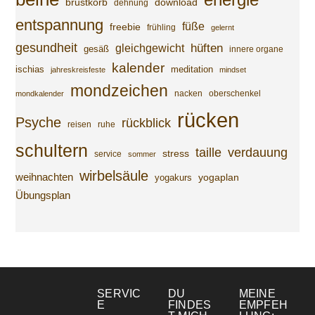
energie
brustkorb
download
dehnung
entspannung
füße
freebie
frühling
gelernt
gesundheit
gleichgewicht
hüften
gesäß
innere organe
kalender
ischias
meditation
jahreskreisfeste
mindset
mondzeichen
nacken
oberschenkel
mondkalender
rücken
Psyche
rückblick
reisen
ruhe
schultern
taille
verdauung
stress
service
sommer
wirbelsäule
weihnachten
yogaplan
yogakurs
Übungsplan
SERVIC
DU
MEINE
E
FINDES
EMPFEH