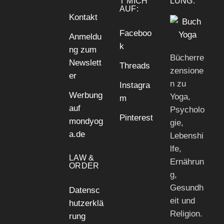
T MICH
LUNG:
AUF:
Kontakt
Faceboo
Anmeldu
k
ng zum
Bücherre
Newslett
Threads
zensione
er
n zu
Instagra
Werbung
Yoga,
m
auf
Psycholo
Pinterest
mondyog
gie,
a.de
Lebenshi
lfe,
LAW &
Ernährun
ORDER
g,
Gesundh
Datensc
eit und
hutzerklä
Religion.
rung