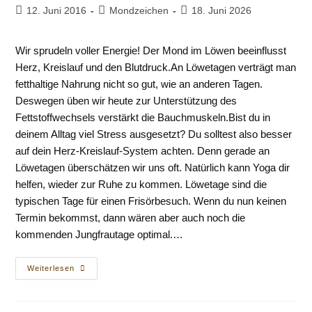
Beitrag
Beitrags-
Beitrag
12. Juni 2016
Mondzeichen
18. Juni 2026
veröffentlicht:
Kategorie:
zuletzt
geändert
Wir sprudeln voller Energie! Der Mond im Löwen beeinflusst
am:
Herz, Kreislauf und den Blutdruck.An Löwetagen verträgt man
fetthaltige Nahrung nicht so gut, wie an anderen Tagen.
Deswegen üben wir heute zur Unterstützung des
Fettstoffwechsels verstärkt die Bauchmuskeln.Bist du in
deinem Alltag viel Stress ausgesetzt? Du solltest also besser
auf dein Herz-Kreislauf-System achten. Denn gerade an
Löwetagen überschätzen wir uns oft. Natürlich kann Yoga dir
helfen, wieder zur Ruhe zu kommen. Löwetage sind die
typischen Tage für einen Frisörbesuch. Wenn du nun keinen
Termin bekommst, dann wären aber auch noch die
kommenden Jungfrautage optimal.…
Mond
Weiterlesen
Im
Löwen
–
Ein