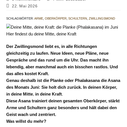
Kommentare:
Beitrag
22. Mai 2026
zuletzt
geändert
SCHLAGWÖRTER
:
ARME
,
OBERKÖRPER
,
SCHULTERN
,
ZWILLINGSMOND
am:
Hier findest du deine Mitte, deine Kraft
Der Zwillingsmond liebt es, in alle Richtungen
gleichzeitig zu laufen. Neue Ideen, neue Pläne, neue
Gespräche und das rund um die Uhr. Das macht ihn
lebendig, aber manchmal auch ein bisschen rastlos. Und
das alles kostet Kraft.
Genau deshalb ist die Planke oder Phalakasana die Asana
des Monats Juni: Sie holt dich zurück. In deinen Körper,
in deine Mitte
,
in deine Kraft
.
Diese Asana trainiert deinen gesamten Oberkörper, stärkt
Arme und Schultern ganz besonders und hält dabei den
Geist wach und zentriert.
Was willst du mehr?