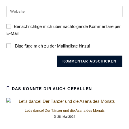
E-
zum
Gib
Mail-
Kommentieren
deine
Adresse
ein
Website-
zum
Benachrichtige mich über nachfolgende Kommentare per
URL
Kommentieren
E-Mail
ein
ein
(optional)
Bitte füge mich zu der Mailingliste hinzu!
DAS KÖNNTE DIR AUCH GEFALLEN
Let’s dance! Der Tänzer und die Asana des Monats
28. Mai 2024