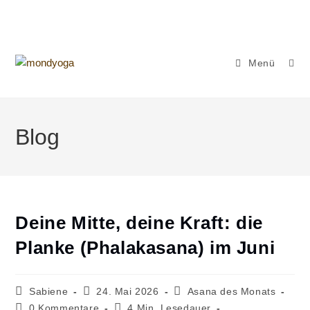
Zum
Inhalt
springen
Menü
Blog
Deine Mitte, deine Kraft: die
Planke (Phalakasana) im Juni
Beitrags-
Beitrag
Beitrags-
Sabiene
24. Mai 2026
Asana des Monats
Autor:
veröffentlicht:
Kategorie:
Beitrags-
Lesedauer:
0 Kommentare
4 Min. Lesedauer