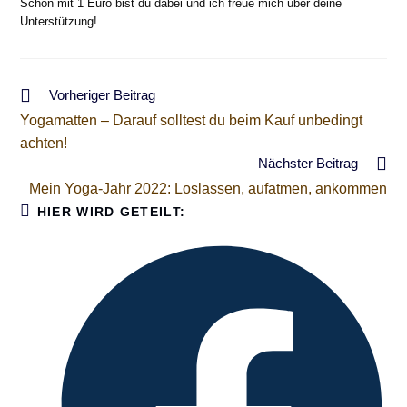
Schon mit 1 Euro bist du dabei und ich freue mich über deine
Unterstützung!
Weitere
Vorheriger Beitrag
Artikel
Yogamatten – Darauf solltest du beim Kauf unbedingt
ansehen
achten!
Nächster Beitrag
Mein Yoga-Jahr 2022: Loslassen, aufatmen, ankommen
DIESEN
HIER WIRD GETEILT:
INHALT
TEILEN
Öffnet
in
einem
neuen
Fenster