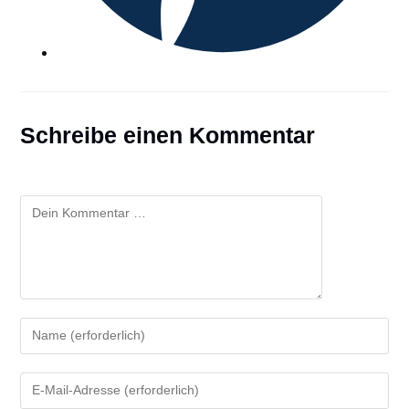
Schreibe einen Kommentar
Kommentar
Gib
deinen
Namen
Gib
oder
deine
Benutzernamen