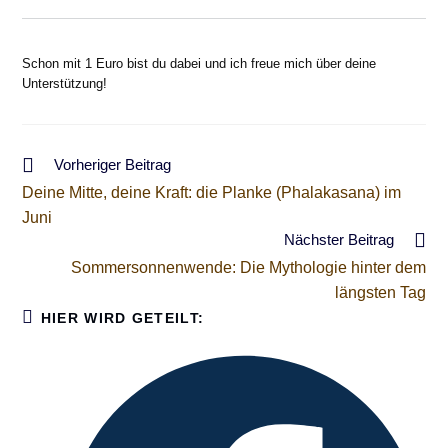
Schon mit 1 Euro bist du dabei und ich freue mich über deine
Unterstützung!
Weitere
Vorheriger Beitrag
Artikel
Deine Mitte, deine Kraft: die Planke (Phalakasana) im
ansehen
Juni
Nächster Beitrag
Sommersonnenwende: Die Mythologie hinter dem
längsten Tag
DIESEN
HIER WIRD GETEILT:
INHALT
TEILEN
Öffnet
in
einem
neuen