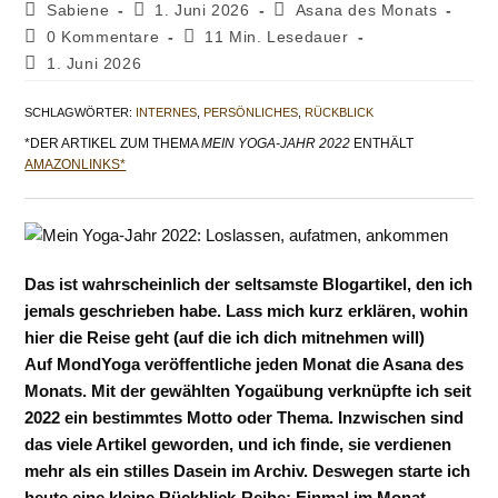
Beitrags-
Beitrag
Beitrags-
Sabiene
1. Juni 2026
Asana des Monats
Autor:
veröffentlicht:
Kategorie:
Beitrags-
Lesedauer:
0 Kommentare
11 Min. Lesedauer
Kommentare:
Beitrag
1. Juni 2026
zuletzt
geändert
SCHLAGWÖRTER
:
INTERNES
,
PERSÖNLICHES
,
RÜCKBLICK
am:
*DER ARTIKEL ZUM THEMA
MEIN YOGA-JAHR 2022
ENTHÄLT
AMAZONLINKS*
Das ist wahrscheinlich der seltsamste Blogartikel, den ich
jemals geschrieben habe. Lass mich kurz erklären, wohin
hier die Reise geht (auf die ich dich mitnehmen will)
Auf MondYoga veröffentliche jeden Monat die Asana des
Monats. Mit der gewählten Yogaübung verknüpfte ich seit
2022 ein bestimmtes Motto oder Thema. Inzwischen sind
das viele Artikel geworden, und ich finde, sie verdienen
mehr als ein stilles Dasein im Archiv. Deswegen starte ich
heute eine kleine Rückblick-Reihe: Einmal im Monat