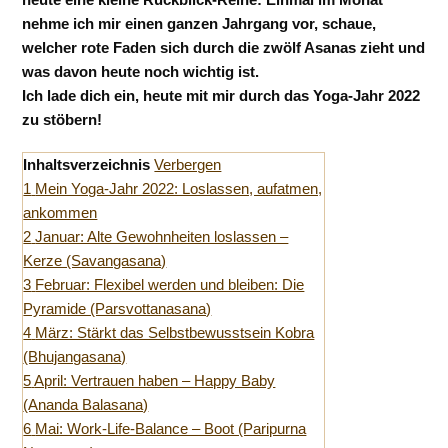
nehme ich mir einen ganzen Jahrgang vor, schaue,
welcher rote Faden sich durch die zwölf Asanas zieht und
was davon heute noch wichtig ist.
Ich lade dich ein, heute mit mir durch das Yoga-Jahr 2022
zu stöbern!
Inhaltsverzeichnis
Verbergen
1
Mein Yoga-Jahr 2022: Loslassen, aufatmen,
ankommen
2
Januar: Alte Gewohnheiten loslassen –
Kerze (Savangasana)
3
Februar: Flexibel werden und bleiben: Die
Pyramide (Parsvottanasana)
4
März: Stärkt das Selbstbewusstsein Kobra
(Bhujangasana)
5
April: Vertrauen haben – Happy Baby
(Ananda Balasana)
6
Mai: Work-Life-Balance – Boot (Paripurna