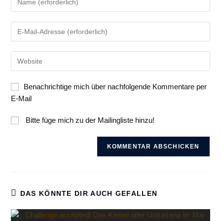
deinen
Namen
Gib
oder
deine
Benutzernamen
E-
zum
Gib
Mail-
Kommentieren
deine
Adresse
ein
Website-
zum
Benachrichtige mich über nachfolgende Kommentare per
URL
Kommentieren
E-Mail
ein
ein
(optional)
Bitte füge mich zu der Mailingliste hinzu!
DAS KÖNNTE DIR AUCH GEFALLEN