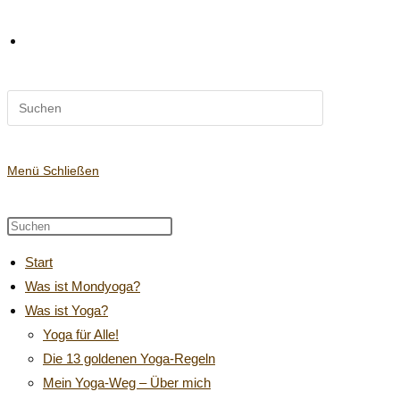
Diese
Website-
Website
durchsuchen
Suche
Menü
Schließen
Diese
Press
Website
Escape
umschalten
Start
durchsuchen
to
Was ist Mondyoga?
close
Was ist Yoga?
the
search
Yoga für Alle!
panel.
Die 13 goldenen Yoga-Regeln
Mein Yoga-Weg – Über mich