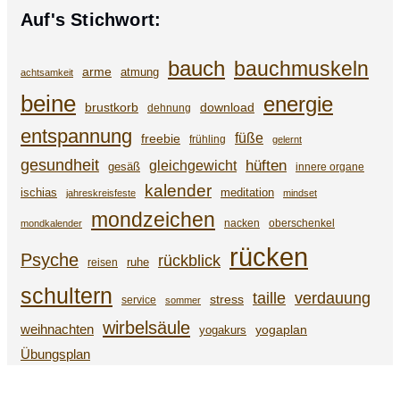
Auf's Stichwort:
bauch
bauchmuskeln
arme
atmung
achtsamkeit
beine
energie
brustkorb
download
dehnung
entspannung
füße
freebie
frühling
gelernt
gesundheit
gleichgewicht
hüften
gesäß
innere organe
kalender
ischias
meditation
jahreskreisfeste
mindset
mondzeichen
nacken
oberschenkel
mondkalender
rücken
Psyche
rückblick
ruhe
reisen
schultern
taille
verdauung
stress
service
sommer
wirbelsäule
weihnachten
yogaplan
yogakurs
Übungsplan
SERVICE