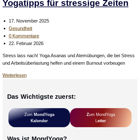
Yogatipps für stressige Zeiten
Beitrag
17. November 2025
veröffentlicht:
Beitrags-
Gesundheit
Kategorie:
Beitrags-
0 Kommentare
Kommentare:
Beitrag
22. Februar 2026
zuletzt
Stress lass nach! Yoga Asanas und Atemübungen, die bei Stress
geändert
und Arbeitsüberlastung helfen und einem Burnout vorbeugen
am:
Stress
Weiterlesen
lass
nach!
Das Wichtigste zuerst:
Meine
Yogatipps
für
Zum
MondYoga
Z
Um MondYoga
stressige
Kalender
L
Etter
Zeiten
Was ist MondYoga?