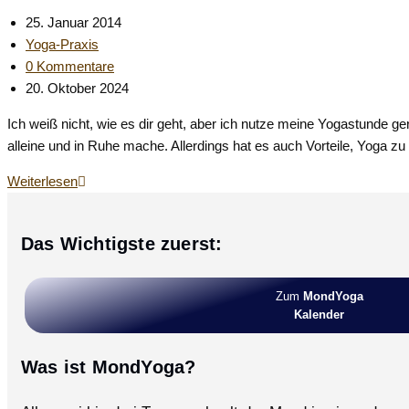
Beitrag
25. Januar 2014
veröffentlicht:
Beitrags-
Yoga-Praxis
Kategorie:
Beitrags-
0 Kommentare
Kommentare:
Beitrag
20. Oktober 2024
zuletzt
Ich weiß nicht, wie es dir geht, aber ich nutze meine Yogastunde g
geändert
alleine und in Ruhe mache. Allerdings hat es auch Vorteile, Yoga z
am:
PartnerYoga
Weiterlesen
–
Fünf
Das Wichtigste zuerst:
gute
Gründe,
Yoga
Zum
MondYoga
zu
Kalender
zweit
zu
Was ist MondYoga?
praktizieren