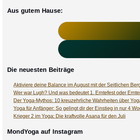
Aus gutem Hause:
Die neuesten Beiträge
Aktiviere deine Balance im August mit der Seitlichen Ber
Wer war Lugh? Und was bedeutet 1. Erntefest oder Ern
Der Yoga-Mythos: 10 kreuzehrliche Wahrheiten über Yog
Yoga für Anfänger: So gelingt dir der Einstieg in nur 4 W
Krieger 2 im Yoga: Die kraftvolle Asana für den Juli
MondYoga auf Instagram