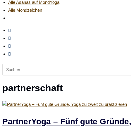
Alle Asanas auf MondYoga
Alle Mondzeichen
Website-
Suche
umschalten
Diese
Website
durchsuchen
partnerschaft
PartnerYoga – Fünf gute Gründe, 