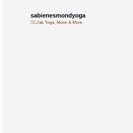
sabienesmondyoga
🧘‍♀️🌙🙏
Yoga, Moon & More