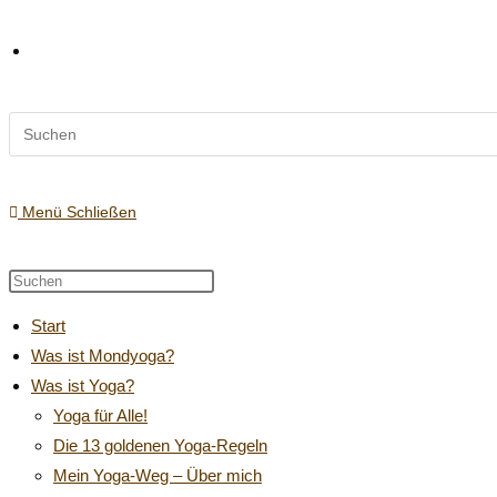
Diese
Website-
Website
durchsuchen
Suche
Menü
Schließen
Diese
Press
Website
Escape
umschalten
Start
durchsuchen
to
Was ist Mondyoga?
close
Was ist Yoga?
the
search
Yoga für Alle!
panel.
Die 13 goldenen Yoga-Regeln
Mein Yoga-Weg – Über mich