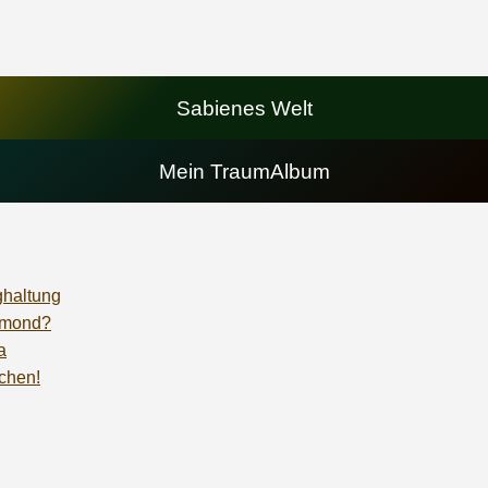
Sabienes Welt
Mein TraumAlbum
ghaltung
temond?
a
ochen!