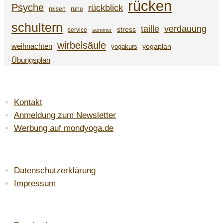
rücken
Psyche
rückblick
reisen
ruhe
schultern
taille
verdauung
stress
service
sommer
wirbelsäule
weihnachten
yogaplan
yogakurs
Übungsplan
SERVICE
Kontakt
Anmeldung zum Newsletter
Werbung auf mondyoga.de
LAW & ORDER
Datenschutzerklärung
Impressum
DU FINDEST MICH AUF: