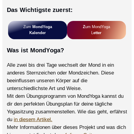
Senioren
Das Wichtigste zuerst:
–
Fitness
und
Zum
MondYoga
Z
Um MondYoga
gute
Kalender
L
Etter
Laune
im
Was ist MondYoga?
Alter
Alle zwei bis drei Tage wechselt der Mond in ein
anderes Sternzeichen oder Mondzeichen. Diese
beeinflussen unseren Körper auf die
unterschiedlichste Art und Weise.
Mit dem Übungsprogramm von MondYoga kannst du
dir den perfekten Übungsplan für deine tägliche
Yogasitzung zusammenstellen. Wie das geht, erfährst
du
in diesem Artikel.
Mehr Informationen über dieses Projekt und was dich