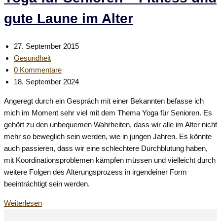
für
gute Laune im Alter
Jung
und
Alt
Beitrag
27. September 2015
veröffentlicht:
Beitrags-
Gesundheit
Kategorie:
Beitrags-
0 Kommentare
Kommentare:
Beitrag
18. September 2024
zuletzt
Angeregt durch ein Gespräch mit einer Bekannten befasse ich
geändert
mich im Moment sehr viel mit dem Thema Yoga für Senioren. Es
am:
gehört zu den unbequemen Wahrheiten, dass wir alle im Alter nicht
mehr so beweglich sein werden, wie in jungen Jahren. Es könnte
auch passieren, dass wir eine schlechtere Durchblutung haben,
mit Koordinationsproblemen kämpfen müssen und vielleicht durch
weitere Folgen des Alterungsprozess in irgendeiner Form
beeinträchtigt sein werden.
Yoga
Weiterlesen
für