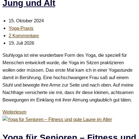
Jung und Alt
Beitrag
15. Oktober 2024
veröffentlicht:
Beitrags-
Yoga-Praxis
Kategorie:
Beitrags-
2 Kommentare
Kommentare:
Beitrag
19. Juli 2026
zuletzt
Stuhlyoga ist eine wunderbare Form des Yoga, die speziell für
geändert
Menschen entwickelt wurde, die Yoga im Sitzen praktizieren
am:
wollen oder müssen. Das erste Mal kam ich in einer Yogastunde
damit in Berührung. Eine hochschwangere Frau saß auf einem
Stuhl und bewegte ihre Arme zur Seite und nach oben. Auf meine
Nachfrage versicherte sie mir, dass ihr diese kleinen, achtsamen
Bewegungen im Einklang mit ihrer Atmung unglaublich gut täten.
StuhlYoga
Weiterlesen
–
Sanftes
Yoga
Yoga für Senioren – Fitness und