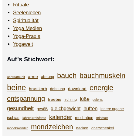
Rituale
Seelenleben
Spiritualität
Yoga Medien
Yoga-Praxis
Yogawelt
Auf's Stichwort:
bauch
bauchmuskeln
arme
atmung
achtsamkeit
beine
energie
brustkorb
download
dehnung
entspannung
füße
freebie
frühling
gelernt
gesundheit
gleichgewicht
hüften
gesäß
innere organe
kalender
ischias
meditation
jahreskreisfeste
mindset
mondzeichen
nacken
oberschenkel
mondkalender