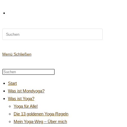
Diese
Website-
Website
durchsuchen
Suche
Menü
Schließen
Diese
Press
Website
Escape
umschalten
Start
durchsuchen
to
Was ist Mondyoga?
close
Was ist Yoga?
the
search
Yoga für Alle!
panel.
Die 13 goldenen Yoga-Regeln
Mein Yoga-Weg – Über mich