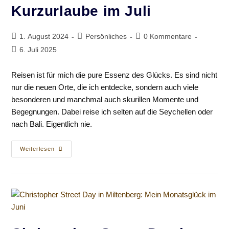
Kurzurlaube im Juli
Beitrag
Beitrags-
Beitrags-
1. August 2024
Persönliches
0 Kommentare
veröffentlicht:
Kategorie:
Kommentare:
Beitrag
6. Juli 2025
zuletzt
geändert
Reisen ist für mich die pure Essenz des Glücks. Es sind nicht
am:
nur die neuen Orte, die ich entdecke, sondern auch viele
besonderen und manchmal auch skurillen Momente und
Begegnungen. Dabei reise ich selten auf die Seychellen oder
nach Bali. Eigentlich nie.
Monatsglück
Weiterlesen
Im
Doppelpack:
Meine
Zwei
Kurzurlaube
Im
Juli