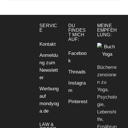
SERVIC
DU
MEINE
E
FINDES
EMPFEH
T MICH
LUNG:
AUF:
Kontakt
Faceboo
Anmeldu
k
ng zum
Bücherre
Newslett
Threads
zensione
er
n zu
Instagra
Werbung
Yoga,
m
auf
Psycholo
Pinterest
mondyog
gie,
a.de
Lebenshi
lfe,
LAW &
Ernährun