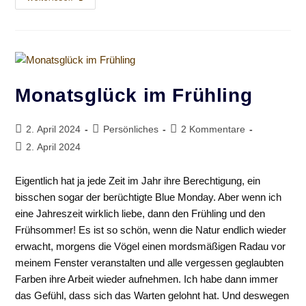
Im
Mai
(Geburtstagsglück,
Islandglück,
Erdbeerglück)
Monatsglück im Frühling
Beitrag
Beitrags-
Beitrags-
2. April 2024
Persönliches
2 Kommentare
veröffentlicht:
Kategorie:
Kommentare:
Beitrag
2. April 2024
zuletzt
geändert
Eigentlich hat ja jede Zeit im Jahr ihre Berechtigung, ein
am:
bisschen sogar der berüchtigte Blue Monday. Aber wenn ich
eine Jahreszeit wirklich liebe, dann den Frühling und den
Frühsommer! Es ist so schön, wenn die Natur endlich wieder
erwacht, morgens die Vögel einen mordsmäßigen Radau vor
meinem Fenster veranstalten und alle vergessen geglaubten
Farben ihre Arbeit wieder aufnehmen. Ich habe dann immer
das Gefühl, dass sich das Warten gelohnt hat. Und deswegen