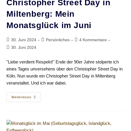
Christopher Street Day in
Miltenberg: Mein
Monatsglück im Juni
Beitrag
Beitrags-
Beitrags-
30. Juni 2024
Persönliches
4 Kommentare
veröffentlicht:
Kategorie:
Kommentare:
Beitrag
30. Juni 2024
zuletzt
geändert
"Liebe verdient Respekt!" Ende der 90er Jahre stolperte ich
am:
eines Tages unversehens über den Christopher Street Day in
Köln. Nun wurde ein Christopher Street Day in Miltenberg
veranstaltet. Und ich war dabei.
Christopher
Weiterlesen
Street
Day
In
Miltenberg:
Mein
Monatsglück
Im
Juni