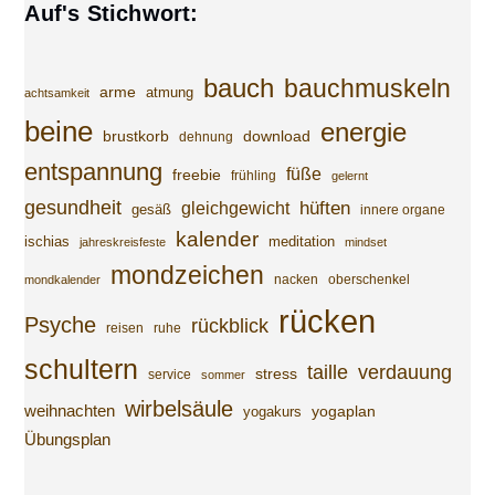
Auf's Stichwort:
bauch
bauchmuskeln
arme
atmung
achtsamkeit
beine
energie
brustkorb
download
dehnung
entspannung
füße
freebie
frühling
gelernt
gesundheit
gleichgewicht
hüften
gesäß
innere organe
kalender
ischias
meditation
jahreskreisfeste
mindset
mondzeichen
nacken
oberschenkel
mondkalender
rücken
Psyche
rückblick
reisen
ruhe
schultern
taille
verdauung
stress
service
sommer
wirbelsäule
weihnachten
yogaplan
yogakurs
Übungsplan