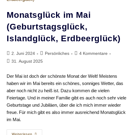
Monatsglück im Mai
(Geburtstagsglück,
Islandglück, Erdbeerglück)
Beitrag
Beitrags-
Beitrags-
2. Juni 2024
Persönliches
4 Kommentare
veröffentlicht:
Kategorie:
Kommentare:
Beitrag
31. August 2025
zuletzt
geändert
Der Mai ist doch der schönste Monat der Welt! Meistens
am:
haben wir im Mai bereits ein schönes, sonniges Wetter, das
aber noch nicht zu heiß ist. Dazu kommen die vielen
Feiertage. Und in meiner Familie gibt es auch noch sehr viele
Geburtstage und Jubiläen, über die ich mich immer wieder
freue. Für mich gibt es also immer ausreichend Monatsglück
im Mai.
Monatsglück
Weiterlesen