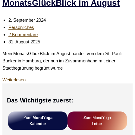
MonatsGlückBlick im August
Beitrag
2. September 2024
veröffentlicht:
Beitrags-
Persönliches
Kategorie:
Beitrags-
2 Kommentare
Kommentare:
Beitrag
31. August 2025
zuletzt
Mein MonatsGlückBlick im August handelt von dem St. Pauli
geändert
Bunker in Hamburg, der nun im Zusammenhang mit einer
am:
Stadtbegrünung begrünt wurde
Hamburg
Weiterlesen
in
Grün:
Das Wichtigste zuerst:
Mein
MonatsGlückBlick
im
Zum
MondYoga
Z
Um MondYoga
August
Kalender
L
Etter