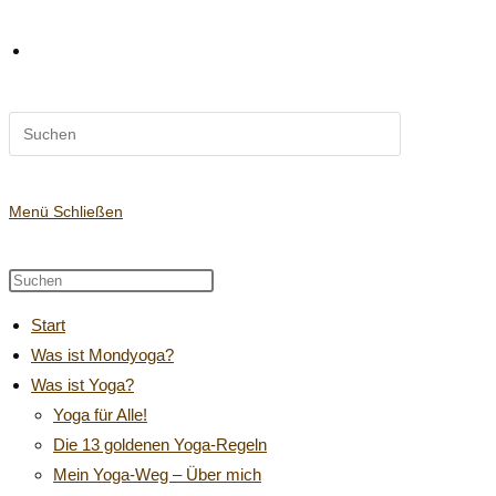
Diese
Website-
Website
durchsuchen
Suche
Menü
Schließen
Diese
Press
Website
Escape
umschalten
Start
durchsuchen
to
Was ist Mondyoga?
close
Was ist Yoga?
the
search
Yoga für Alle!
panel.
Die 13 goldenen Yoga-Regeln
Mein Yoga-Weg – Über mich