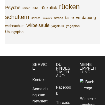
rücken
Psyche
rückblick
reisen
ruhe
schultern
taille
verdauung
stress
service
sommer
wirbelsäule
weihnachten
yogaplan
yogakurs
Übungsplan
SERVIC
DU
MEINE
E
FINDES
EMPFEH
T MICH
LUNG:
AUF:
Kontakt
Faceboo
Anmeldu
k
ng zum
Bücherre
Newslett
Threads
zensione