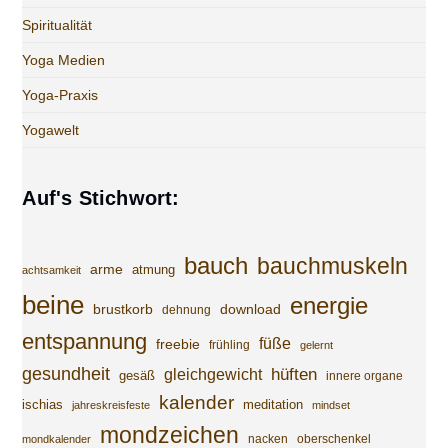
Spiritualität
Yoga Medien
Yoga-Praxis
Yogawelt
Auf's Stichwort:
bauch
bauchmuskeln
arme
atmung
achtsamkeit
beine
energie
brustkorb
download
dehnung
entspannung
füße
freebie
frühling
gelernt
gesundheit
gleichgewicht
hüften
gesäß
innere organe
kalender
ischias
meditation
jahreskreisfeste
mindset
mondzeichen
nacken
oberschenkel
mondkalender