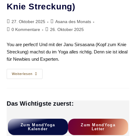
Knie Streckung)
Beitrag
Beitrags-
27. Oktober 2025
Asana des Monats
veröffentlicht:
Kategorie:
Beitrags-
Beitrag
0 Kommentare
26. Oktober 2025
Kommentare:
zuletzt
geändert
You are perfect! Und mit der Janu Sirsasana (Kopf zum Knie
am:
Streckung) machst du im Yoga alles richtig. Denn sie ist ideal
für Newbies und Experten.
You
Weiterlesen
Are
Perfect!
Mit
Der
Janu
Sirsasana
Das Wichtigste zuerst:
(Kopf
Zum
Knie
Streckung)
Zum
MondYoga
Z
Um MondYoga
Kalender
L
Etter