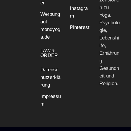
er
n zu
Instagra
Werbung
Yoga,
m
auf
Psycholo
Pinterest
mondyog
gie,
a.de
Lebenshi
lfe,
LAW &
Ernährun
ORDER
g,
Gesundh
Datensc
eit und
hutzerklä
Religion.
rung
Impressu
m