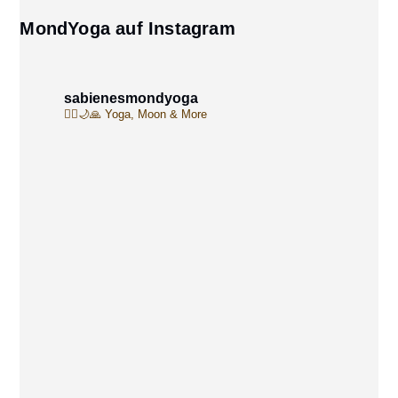
MondYoga auf Instagram
sabienesmondyoga
🧘‍♀️🌙🙏
Yoga, Moon & More