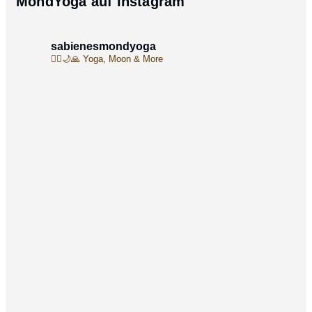
MondYoga auf Instagram
sabienesmondyoga
🧘‍♀️🌙🙏
Yoga, Moon & More