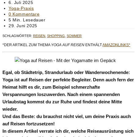
Autor:
Beitrag
6. Juli 2025
veröffentlicht:
Beitrags-
Yoga-Praxis
Kategorie:
Beitrags-
0 Kommentare
Kommentare:
Lesedauer:
5 Min. Lesedauer
Beitrag
29. Juni 2025
zuletzt
SCHLAGWÖRTER
:
REISEN
,
SHOPPING
,
SOMMER
geändert
am:
*DER ARTIKEL ZUM THEMA
YOGA AUF REISEN
ENTHÄLT
AMAZONLINKS*
Egal, ob Städtetrip, Strandurlaub oder Wanderwochenende:
Yoga ist auf Reisen der perfekte Begleiter. Denn auch fern der
Heimat hilft es dir, zum Beispiel schmerzhafte
Verspannungen loszuwerden. Nach einem spannenden
Urlaubstag kommst du zur Ruhe und findest deine Mitte
wieder.
Und das Beste: du brauchst nicht viel, um deine Praxis auch
auf Reisen fortzusetzen!
In diesem Artikel verrate ich dir, welche Reiseausrüstung sich