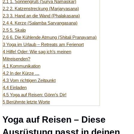
2.1
1. Sonnengruß (Surya Namaskar)
2.2
2. Katzenstreckung (Marjaryasana)
2.3
3. Hand an die Wand (Phalakasana)
2.4
4. Kerze (Salamba Sarvangasana)
2.5
5. Skalp
2.6
6. Die Kühlende Atmung (Shitali Pranayama)
3
Yoga im Urlaub – Retreats am Ferienort
4
Hilfe! Oder: Wie sag ich’s meinen
Mitreisenden?
4.1
Kommunikation
4.2
In der Kürze …
4.3
Vom richtigen Zeitpunkt
4.4
Einladen
4.5
Yoga auf Reisen: Gönn’s Dir!
5
Berühmte letzte Worte
Yoga auf Reisen – Diese
Ausrüstung passt in deinen