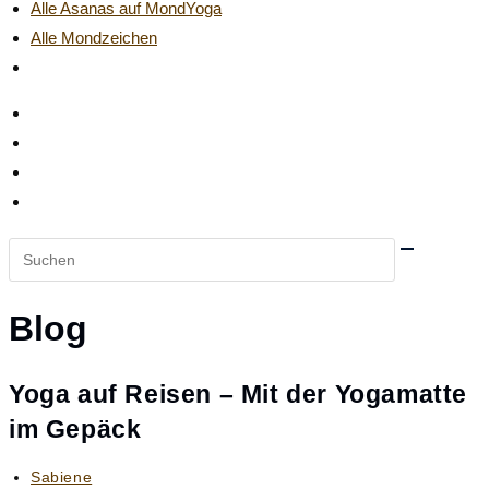
Alle Asanas auf MondYoga
Alle Mondzeichen
Website-
Suche
umschalten
Diese
Website
durchsuchen
Blog
Yoga auf Reisen – Mit der Yogamatte
im Gepäck
Beitrags-
Sabiene