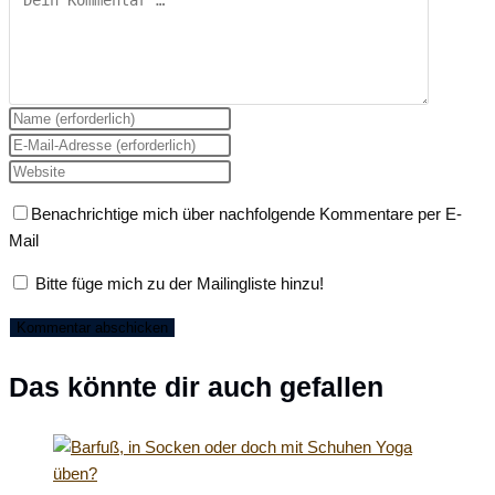
Gib
deinen
Gib
Namen
deine
Gib
oder
E-
deine
Benachrichtige mich über nachfolgende Kommentare per E-
Benutzernamen
Mail-
Website-
Mail
zum
Adresse
URL
Kommentieren
zum
ein
Bitte füge mich zu der Mailingliste hinzu!
ein
Kommentieren
(optional)
ein
Das könnte dir auch gefallen