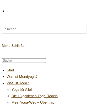
Diese
Website-
Website
durchsuchen
Suche
Menü
Schließen
Diese
Press
Website
Escape
umschalten
Start
durchsuchen
to
Was ist Mondyoga?
close
Was ist Yoga?
the
search
Yoga für Alle!
panel.
Die 13 goldenen Yoga-Regeln
Mein Yoga-Weg – Über mich