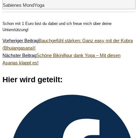
Sabienes MondYoga
Schon mit 1 Euro bist du dabei und ich freue mich über deine
Unterstützung!
Weitere
Vorheriger Beitrag
Bauchgefühl stärken: Ganz easy mit der Kobra
(Bhujangasana)!
Artikel
Nächster Beitrag
Schöne Bikinifigur dank Yoga – Mit diesen
Asanas klappt es!
ansehen
Diesen
Hier wird geteilt:
Inhalt
Öffnet
teilen
in
einem
neuen
Fenster