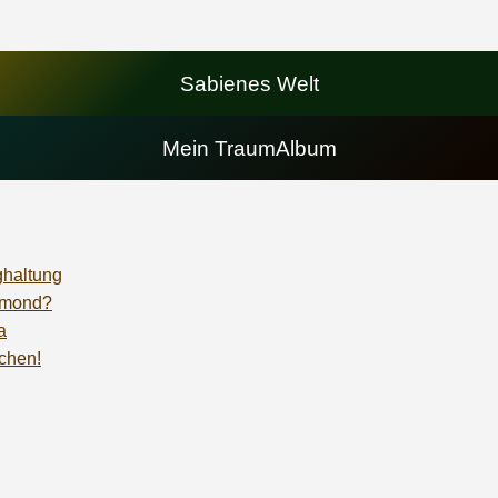
Sabienes Welt
Mein TraumAlbum
ghaltung
temond?
a
ochen!