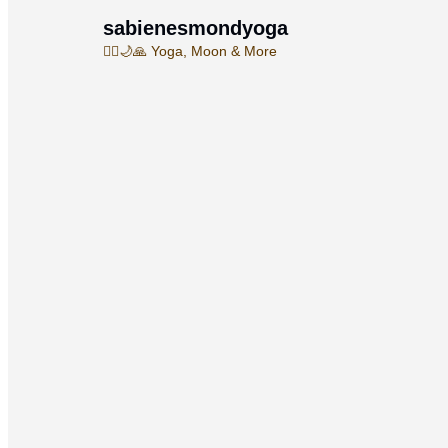
sabienesmondyoga
🧘‍♀️🌙🙏
Yoga, Moon & More