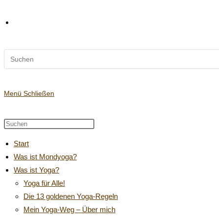
Diese
Website-
Website
durchsuchen
Suche
Menü
Schließen
Diese
Press
Website
Escape
umschalten
Start
durchsuchen
to
Was ist Mondyoga?
close
Was ist Yoga?
the
search
Yoga für Alle!
panel.
Die 13 goldenen Yoga-Regeln
Mein Yoga-Weg – Über mich