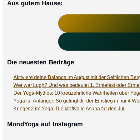
Aus gutem Hause:
Die neuesten Beiträge
Aktiviere deine Balance im August mit der Seitlichen Ber
Wer war Lugh? Und was bedeutet 1. Erntefest oder Ern
Der Yoga-Mythos: 10 kreuzehrliche Wahrheiten über Yog
Yoga für Anfänger: So gelingt dir der Einstieg in nur 4 W
Krieger 2 im Yoga: Die kraftvolle Asana für den Juli
MondYoga auf Instagram