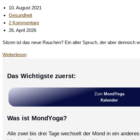
Beitrag
10. August 2021
veröffentlicht:
Beitrags-
Gesundheit
Kategorie:
Beitrags-
2 Kommentare
Kommentare:
Beitrag
26. April 2026
zuletzt
Sitzen ist das neue Rauchen? Ein alter Spruch, der aber dennoch wahr
geändert
am:
Sitzen
Weiterlesen
ist
das
Das Wichtigste zuerst:
neue
Rauchen
und
Zum
MondYoga
Schaukeln
Kalender
ist
das
Was ist MondYoga?
bessere
Sitzen
Alle zwei bis drei Tage wechselt der Mond in ein andere