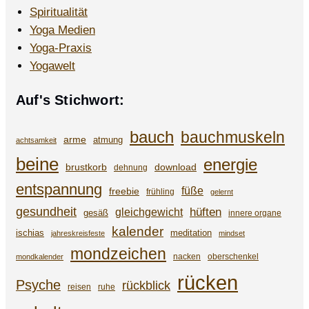
Spiritualität
Yoga Medien
Yoga-Praxis
Yogawelt
Auf's Stichwort:
bauch
bauchmuskeln
arme
atmung
achtsamkeit
beine
energie
brustkorb
download
dehnung
entspannung
füße
freebie
frühling
gelernt
gesundheit
gleichgewicht
hüften
gesäß
innere organe
kalender
ischias
meditation
jahreskreisfeste
mindset
mondzeichen
nacken
oberschenkel
mondkalender
rücken
Psyche
rückblick
reisen
ruhe