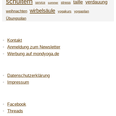
schultern
taille
verdauung
stress
service
sommer
wirbelsäule
weihnachten
yogaplan
yogakurs
Übungsplan
SERVICE
Kontakt
Anmeldung zum Newsletter
Werbung auf mondyoga.de
LAW & ORDER
Datenschutzerklärung
Impressum
DU FINDEST MICH AUF:
Facebook
Threads