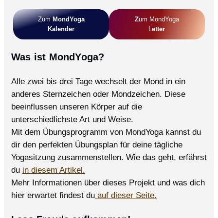
und
Pranayamas,
Zum
MondYoga
Z
Um MondYoga
die
Kalender
L
Etter
gut
tun
Was ist MondYoga?
Alle zwei bis drei Tage wechselt der Mond in ein
anderes Sternzeichen oder Mondzeichen. Diese
beeinflussen unseren Körper auf die
unterschiedlichste Art und Weise.
Mit dem Übungsprogramm von MondYoga kannst du
dir den perfekten Übungsplan für deine tägliche
Yogasitzung zusammenstellen. Wie das geht, erfährst
du
in diesem Artikel.
Mehr Informationen über dieses Projekt und was dich
hier erwartet findest du
auf dieser Seite.