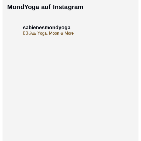
MondYoga auf Instagram
sabienesmondyoga
🧘‍♀️🌙🙏
Yoga, Moon & More