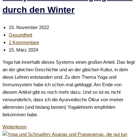
Eine
durch den Winter
Pranayama
für
den
Beitrag
15. November 2022
November
veröffentlicht:
Beitrags-
Gesundheit
Kategorie:
Beitrags-
2 Kommentare
Kommentare:
Beitrag
15. März 2024
zuletzt
Yoga hat innerhalb dieses Systems einen großen Anteil. Das liegt
geändert
an der gleichen Geschichte und an der gleichen Kultur, in dem
am:
diese Lehren entstanden sind. Zu dem Thema Yoga und
Immunsystem habe ich schon mal gebloggt. Am Ende von
diesem Artikel gibt es noch mehr dazu. Und so ist es nicht
verwunderlich, dass ich die Ayurvedische Ölkur von meiner
allerersten (und bislang besten) Yogalehrerin empfohlen
bekommen habe.
Mit
Weiterlesen
Ayurveda