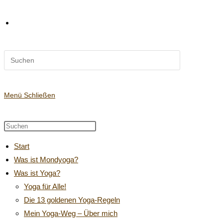
Diese
Website-
Website
durchsuchen
Suche
Menü
Schließen
Diese
Press
Website
Escape
umschalten
Start
durchsuchen
to
Was ist Mondyoga?
close
Was ist Yoga?
the
search
Yoga für Alle!
panel.
Die 13 goldenen Yoga-Regeln
Mein Yoga-Weg – Über mich