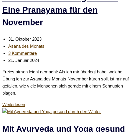
Eine Pranayama für den
November
Beitrag
31. Oktober 2023
veröffentlicht:
Beitrags-
Asana des Monats
Kategorie:
Beitrags-
3 Kommentare
Kommentare:
Beitrag
21. Januar 2024
zuletzt
Freies atmen leicht gemacht: Als ich mir überlegt habe, welche
geändert
Übung ich zur Asana des Monats November küren soll, ist mir auf
am:
gefallen, wie viele Menschen sich gerade mit einem Schnupfen
plagen.
Freies
Weiterlesen
Atmen
leicht
gemacht:
Mit Ayurveda und Yoga gesund