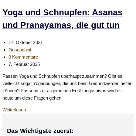
und
Yoga
Yoga und Schnupfen: Asanas
gesund
und Pranayamas, die gut tun
durch
den
Winter
Beitrag
17. Oktober 2021
veröffentlicht:
Beitrags-
Gesundheit
Kategorie:
Beitrags-
0 Kommentare
Kommentare:
Beitrag
7. Februar 2025
zuletzt
Passen Yoga und Schnupfen überhaupt zusammen? Gibt es
geändert
vielleicht sogar Yogaübungen, die uns beim Gesundwerden helfen
am:
können? Passend zur allgemeinen Erkältungssaison wird es
heute um diese Fragen gehen.
Yoga
Weiterlesen
und
Schnupfen:
Das Wichtigste zuerst:
Asanas