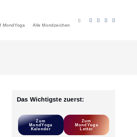
Website-
uf MondYoga
Alle Mondzeichen
Suche
umschalten
Das Wichtigste zuerst:
Zum
Z
Um
MondYoga
MondYoga
Kalender
L
Etter