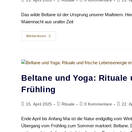
19. April 2026
Rituale
0 Kommentare
19. A
veröffentlicht:
Kategorie:
Kommentare:
zuletzt
geänder
Das wilde Beltane ist der Ursprung unserer Maifeiern. Hier 
am:
Maiennacht aus uralter Zeit
Das
Weiterlesen
Wilde
Beltane:
Feuer,
Lust
Und
Die
Kraft
Der
Maiennacht
Beltane und Yoga: Rituale
Frühling
Beitrag
Beitrags-
Beitrags-
Beitrag
15. April 2025
Rituale
0 Kommentare
22. A
veröffentlicht:
Kategorie:
Kommentare:
zuletzt
geänder
Ende April bis Anfang Mai ist die Natur endgültig vom Wint
am:
Übergang vom Frühling zum Sommer markiert: Beltane. Die