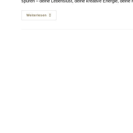
spüren – deine Lebenslust, deine kreative Energie, dein
Beltane
Weiterlesen
Und
Yoga:
Rituale
Und
Frische
Lebensenergie
Im
Frühling