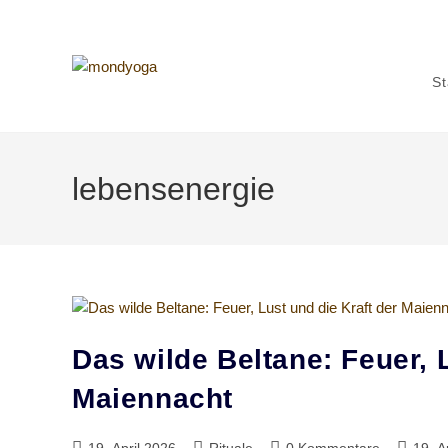
Zum
Inhalt
springen
St
lebensenergie
Das wilde Beltane: Feuer, 
Maiennacht
Beitrag
Beitrags-
Beitrags-
Beitrag