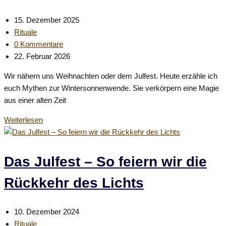
auf
den
Beitrag
15. Dezember 2025
Weg
veröffentlicht:
Beitrags-
Rituale
macht
Kategorie:
Beitrags-
0 Kommentare
Kommentare:
Beitrag
22. Februar 2026
zuletzt
Wir nähern uns Weihnachten oder dem Julfest. Heute erzähle ich
geändert
euch Mythen zur Wintersonnenwende. Sie verkörpern eine Magie
am:
aus einer alten Zeit
Mythen
Weiterlesen
zur
Wintersonnenwende:
Magie
Das Julfest – So feiern wir die
aus
Rückkehr des Lichts
einer
alten
Zeit
Beitrag
10. Dezember 2024
veröffentlicht:
Beitrags-
Rituale