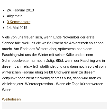
Lichts
Beitrag
24. Februar 2013
veröffentlicht:
Beitrags-
Allgemein
Kategorie:
Beitrags-
0 Kommentare
Kommentare:
Beitrag
14. Mai 2019
zuletzt
Viele von uns freuen sich, wenn Ende November der erste
geändert
Schnee fällt, weil uns die weiße Pracht die Adventszeit so schön
am:
macht. Am Ende des Winters aber, spätestens nach dem
Fasching wird uns der Winter mit seiner Kälte und seinem
Schmuddelwetter nur noch lästig. Blöd, wenn der Fasching wie in
diesem Jahr relativ früh stattfindet und uns dann noch so viel vom
winterlichen Februar übrig bleibt! Und wenn man zu diesem
Zeitpunkt noch nicht ein wenig depressiv ist, dann wird man es
vielleicht jetzt. Winterdepression - Wenn die Tage kürzer werden ...
Wenn…
Wege
Weiterlesen
aus