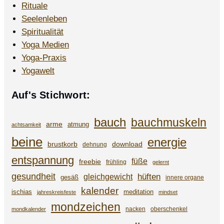
Rituale
Seelenleben
Spiritualität
Yoga Medien
Yoga-Praxis
Yogawelt
Auf's Stichwort:
bauch
bauchmuskeln
arme
atmung
achtsamkeit
beine
energie
brustkorb
download
dehnung
entspannung
füße
freebie
frühling
gelernt
gesundheit
gleichgewicht
hüften
gesäß
innere organe
kalender
ischias
meditation
jahreskreisfeste
mindset
mondzeichen
nacken
oberschenkel
mondkalender