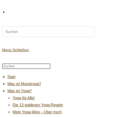
Diese
Website-
Website
durchsuchen
Suche
Menü
Schließen
Diese
Press
Website
Escape
umschalten
Start
durchsuchen
to
Was ist Mondyoga?
close
Was ist Yoga?
the
search
Yoga für Alle!
panel.
Die 13 goldenen Yoga-Regeln
Mein Yoga-Weg – Über mich