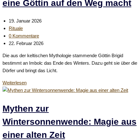
eine Göttin auf den Weg macht
Beitrag
19. Januar 2026
veröffentlicht:
Beitrags-
Rituale
Kategorie:
Beitrags-
0 Kommentare
Kommentare:
Beitrag
22. Februar 2026
zuletzt
Die aus der keltischen Mythologie stammende Göttin Brigid
geändert
bestimmt an Imbolc das Ende des Winters. Dazu geht sie über die
am:
Dörfer und bringt das Licht.
Brigid
Weiterlesen
–
Wenn
sich
Mythen zur
an
Wintersonnenwende: Magie aus
Imbolc
eine
einer alten Zeit
Göttin