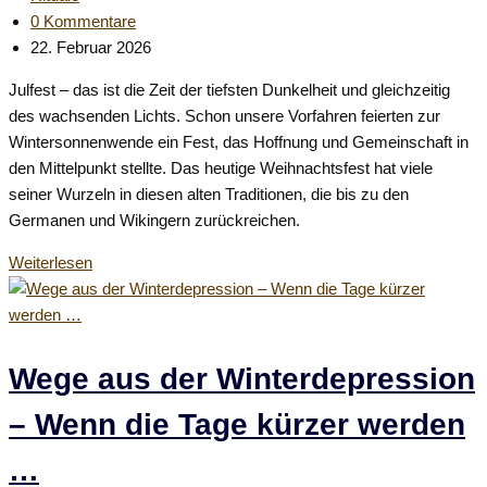
Kategorie:
Beitrags-
0 Kommentare
Kommentare:
Beitrag
22. Februar 2026
zuletzt
Julfest – das ist die Zeit der tiefsten Dunkelheit und gleichzeitig
geändert
des wachsenden Lichts. Schon unsere Vorfahren feierten zur
am:
Wintersonnenwende ein Fest, das Hoffnung und Gemeinschaft in
den Mittelpunkt stellte. Das heutige Weihnachtsfest hat viele
seiner Wurzeln in diesen alten Traditionen, die bis zu den
Germanen und Wikingern zurückreichen.
Das
Weiterlesen
Julfest
–
So
feiern
Wege aus der Winterdepression
wir
– Wenn die Tage kürzer werden
die
Rückkehr
…
des