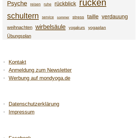
rücken
Psyche
rückblick
reisen
ruhe
schultern
taille
verdauung
stress
service
sommer
wirbelsäule
weihnachten
yogaplan
yogakurs
Übungsplan
SERVICE
Kontakt
Anmeldung zum Newsletter
Werbung auf mondyoga.de
LAW & ORDER
Datenschutzerklärung
Impressum
DU FINDEST MICH AUF:
Facebook