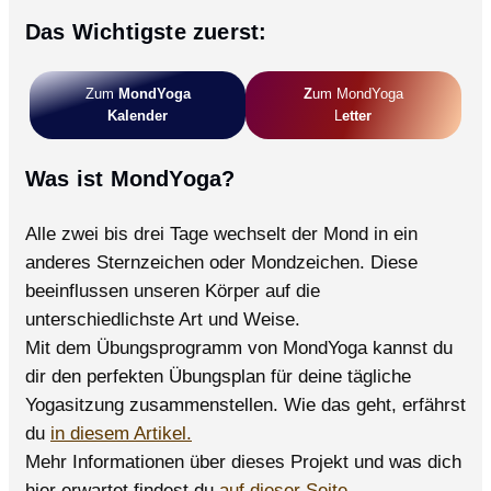
der
Das Wichtigste zuerst:
Winterdepression
–
Wenn
Zum
MondYoga
Z
Um MondYoga
die
Kalender
L
Etter
Tage
kürzer
Was ist MondYoga?
werden
…
Alle zwei bis drei Tage wechselt der Mond in ein
anderes Sternzeichen oder Mondzeichen. Diese
beeinflussen unseren Körper auf die
unterschiedlichste Art und Weise.
Mit dem Übungsprogramm von MondYoga kannst du
dir den perfekten Übungsplan für deine tägliche
Yogasitzung zusammenstellen. Wie das geht, erfährst
du
in diesem Artikel.
Mehr Informationen über dieses Projekt und was dich
hier erwartet findest du
auf dieser Seite.