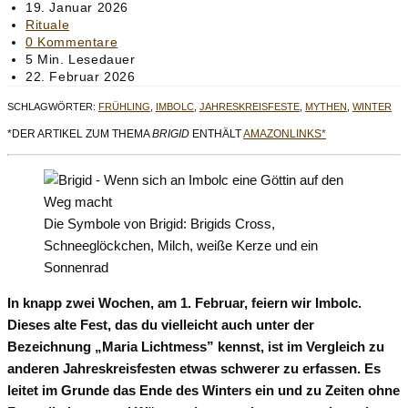
Autor:
Beitrag
19. Januar 2026
veröffentlicht:
Beitrags-
Rituale
Kategorie:
Beitrags-
0 Kommentare
Kommentare:
Lesedauer:
5 Min. Lesedauer
Beitrag
22. Februar 2026
zuletzt
SCHLAGWÖRTER
:
FRÜHLING
,
IMBOLC
,
JAHRESKREISFESTE
,
MYTHEN
,
WINTER
geändert
am:
*DER ARTIKEL ZUM THEMA
BRIGID
ENTHÄLT
AMAZONLINKS*
Die Symbole von Brigid: Brigids Cross,
Schneeglöckchen, Milch, weiße Kerze und ein
Sonnenrad
In knapp zwei Wochen, am 1. Februar, feiern wir Imbolc.
Dieses alte Fest, das du vielleicht auch unter der
Bezeichnung „Maria Lichtmess” kennst, ist im Vergleich zu
anderen Jahreskreisfesten etwas schwerer zu erfassen. Es
leitet im Grunde das Ende des Winters ein und zu Zeiten ohne