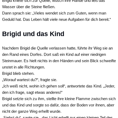
Brigid kniete sich zur Quelle, wusch ihre Hände und ließ das
Wasser über die Steine fließen.
Dann sprach sie: „Vieles wendet sich zum Guten, wenn man
Geduld hat. Das Leben hält viele neue Aufgaben für dich bereit.“
Brigid und das Kind
Nachdem Brigid die Quelle verlassen hatte, führte ihr Weg sie an
den Rand eines Dorfes. Dort saß ein Kind auf einer niedrigen
Steinmauer. Es hielt nichts in den Händen und sein Blick schweifte
unstet in alle Richtungen.
Brigid blieb stehen.
„Worauf wartest du?“, fragte sie.
„Ich weiß nicht, wohin ich gehen soll“, antwortete das Kind. „Jeder,
den ich frage, sagt etwas anderes!“
Brigid setzte sich zu ihm, stellte ihre kleine Flamme zwischen sich
und das Kind und sorgte so dafür, dass der Boden vor ihnen, aber
nicht der ganze Weg erhellt wurde.
„Siehst du“, sagte sie, „das Licht erhellt nur einen kleinen Teil des