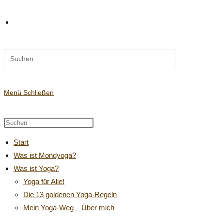
Diese
Website-
Website
durchsuchen
Suche
Menü
Schließen
Diese
Press
Website
Escape
umschalten
Start
durchsuchen
to
Was ist Mondyoga?
close
Was ist Yoga?
the
search
Yoga für Alle!
panel.
Die 13 goldenen Yoga-Regeln
Mein Yoga-Weg – Über mich