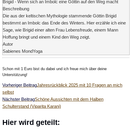
Brigid - Wenn sich an Imbolc eine Göttin auf den Weg macht
Beschreibung
Die aus der keltischen Mythologie stammende Göttin Brigid
bestimmt an Imbolc das Ende des Winters. Hier erzähle ich eine
Sage, wie Brigid einer alten Frau Lebensfreude, einem Mann
Hoffung bringt und einem Kind den Weg zeigt.
Autor
Sabienes MondYoga
Schon mit 1 Euro bist du dabei und ich freue mich über deine
Unterstützung!
Weitere
Vorheriger Beitrag
Jahresrückblick 2025 mit 10 Fragen an mich
selbst
Artikel
Nächster Beitrag
Schöne Aussichten mit dem Halben
Schulterstand (Viparita Karani)
ansehen
Diesen
Hier wird geteilt: