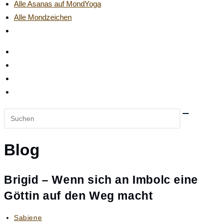
Alle Asanas auf MondYoga
Alle Mondzeichen
Website-
Suche
umschalten
Diese
Website
durchsuchen
Blog
Brigid – Wenn sich an Imbolc eine
Göttin auf den Weg macht
Beitrags-
Sabiene