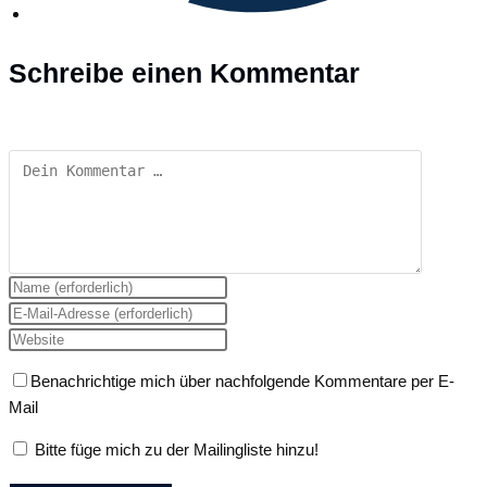
Schreibe einen Kommentar
Kommentar
Gib
deinen
Gib
Namen
deine
Gib
oder
E-
deine
Benachrichtige mich über nachfolgende Kommentare per E-
Benutzernamen
Mail-
Website-
Mail
zum
Adresse
URL
Kommentieren
zum
ein
Bitte füge mich zu der Mailingliste hinzu!
ein
Kommentieren
(optional)