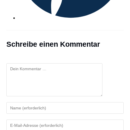
Schreibe einen Kommentar
Kommentar
Gib
deinen
Namen
Gib
oder
deine