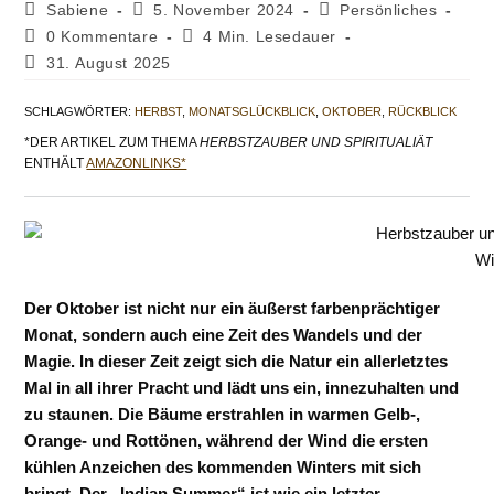
Beitrags-
Beitrag
Beitrags-
Sabiene
5. November 2024
Persönliches
Autor:
veröffentlicht:
Kategorie:
Beitrags-
Lesedauer:
0 Kommentare
4 Min. Lesedauer
Kommentare:
Beitrag
31. August 2025
zuletzt
geändert
SCHLAGWÖRTER
:
HERBST
,
MONATSGLÜCKBLICK
,
OKTOBER
,
RÜCKBLICK
am:
*DER ARTIKEL ZUM THEMA
HERBSTZAUBER UND SPIRITUALIÄT
ENTHÄLT
AMAZONLINKS*
Wi
Der Oktober ist nicht nur ein äußerst farbenprächtiger
Monat, sondern auch eine Zeit des Wandels und der
Magie. In dieser Zeit zeigt sich die Natur ein allerletztes
Mal in all ihrer Pracht und lädt uns ein, innezuhalten und
zu staunen. Die Bäume erstrahlen in warmen Gelb-,
Orange- und Rottönen, während der Wind die ersten
kühlen Anzeichen des kommenden Winters mit sich
bringt. Der „Indian Summer“ ist wie ein letzter,