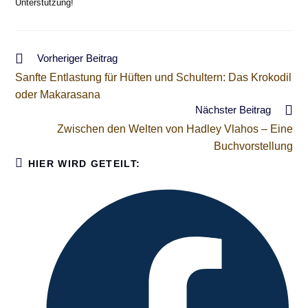
Unterstützung!
Weitere
Vorheriger Beitrag
Artikel
Sanfte Entlastung für Hüften und Schultern: Das Krokodil
ansehen
oder Makarasana
Nächster Beitrag
Zwischen den Welten von Hadley Vlahos – Eine
Buchvorstellung
DIESEN
HIER WIRD GETEILT:
INHALT
TEILEN
Öffnet
in
einem
neuen
Fenster