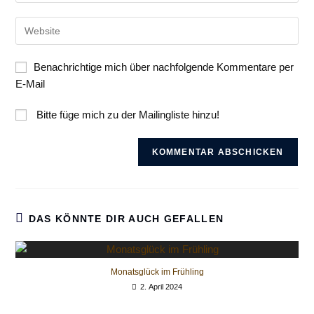
Benutzernamen
E-
zum
Gib
Mail-
Kommentieren
deine
Adresse
ein
Website-
zum
Benachrichtige mich über nachfolgende Kommentare per
URL
Kommentieren
E-Mail
ein
ein
(optional)
Bitte füge mich zu der Mailingliste hinzu!
DAS KÖNNTE DIR AUCH GEFALLEN
Monatsglück im Frühling
2. April 2024