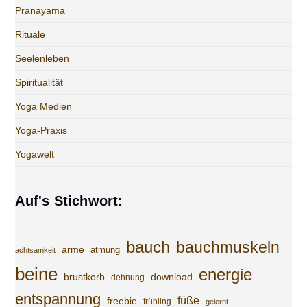
Pranayama
Rituale
Seelenleben
Spiritualität
Yoga Medien
Yoga-Praxis
Yogawelt
Auf's Stichwort:
bauch
bauchmuskeln
arme
atmung
achtsamkeit
beine
energie
brustkorb
download
dehnung
entspannung
füße
freebie
frühling
gelernt