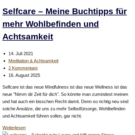
Wie
du
Selfcare – Meine Buchtipps für
negative
mehr Wohlbefinden und
Gedanken
einfach
Achtsamkeit
umkehrst!
Beitrag
14. Juli 2021
veröffentlicht:
Beitrags-
Meditation & Achtsamkeit
Kategorie:
Beitrags-
2 Kommentare
Kommentare:
Beitrag
16. August 2025
zuletzt
Selfcare ist das neue Mindfulness ist das neue Wellness ist das
geändert
neue "Nimm dir Zeit für dich". So könnte man zumindest meinen
am:
und hat auch ein bisschen Recht damit. Denn so richtig neu sind
solche Ansätze, die uns zu mehr Selbstfürsorge, Wohlbefinden
und Achtsamkeit führen sollen, gar nicht.
Selfcare
Weiterlesen
–