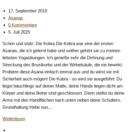
kürzer
werden
Beitrag
17. September 2010
…
veröffentlicht:
Beitrags-
Asanas
Kategorie:
Beitrags-
0 Kommentare
Kommentare:
Beitrag
5. Juli 2025
zuletzt
Schön und stolz: Die Kobra Die Kobra war eine der ersten
geändert
Asanas, die ich gelernt habe und seither gehört sie zu meinen
am:
liebsten Yogaübungen. Ich genieße sehr die Dehnung und
Streckung des Brustkorbs und der Wirbelsäule, die sie bewirkt.
Probiere diese Asana einfach einmal aus und du wirst sie mit
Sicherheit auch mögen! Die Kobra - so wird sie ausgeführt: Du
liegst bäuchlings auf deiner Matte, deine Hände liegen dicht am
Körper und deine Beine sind geschlossen. Dann stellst du deine
Arme mit den Handflächen nach unten neben deine Schultern.
Grundhaltung Hebe nun…
Die
Weiterlesen
Kobra
Zur