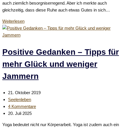
auch ziemlich besorgniserregend. Aber ich merkte auch
gleichzeitig, dass diese Ruhe auch etwas Gutes in sich…
Warum
Weiterlesen
Stille
viel
wichtiger
für
Positive Gedanken – Tipps für
uns
mehr Glück und weniger
ist,
als
Jammern
wir
glauben
–
Beitrag
21. Oktober 2019
Sieben
veröffentlicht:
Beitrags-
Seelenleben
Gründe
Kategorie:
Beitrags-
4 Kommentare
Kommentare:
Beitrag
20. Juli 2025
zuletzt
Yoga bedeutet nicht nur Körperarbeit. Yoga ist zudem auch ein
geändert