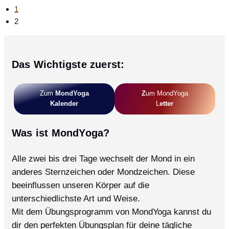
(Bhujangasana)
vorherigen
1
–
Seite
2
Stärkt
und
dehnt
die
Das Wichtigste zuerst:
Wirbelsäule
Zum
MondYoga
Z
Um MondYoga
Kalender
L
Etter
Was ist MondYoga?
Alle zwei bis drei Tage wechselt der Mond in ein
anderes Sternzeichen oder Mondzeichen. Diese
beeinflussen unseren Körper auf die
unterschiedlichste Art und Weise.
Mit dem Übungsprogramm von MondYoga kannst du
dir den perfekten Übungsplan für deine tägliche