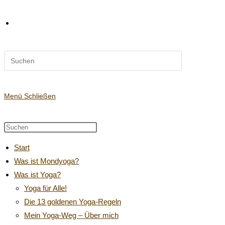
Diese
Website-
Website
durchsuchen
Suche
Menü
Schließen
Diese
Press
Website
Escape
umschalten
Start
durchsuchen
to
Was ist Mondyoga?
close
Was ist Yoga?
the
search
Yoga für Alle!
panel.
Die 13 goldenen Yoga-Regeln
Mein Yoga-Weg – Über mich