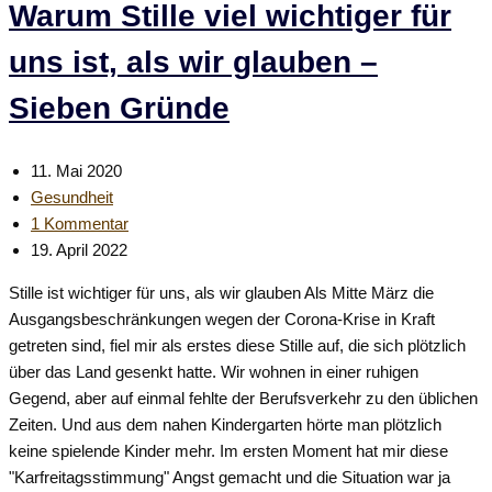
Laune
Warum Stille viel wichtiger für
und
uns ist, als wir glauben –
hilft
gegen
Sieben Gründe
Stress
Beitrag
11. Mai 2020
veröffentlicht:
Beitrags-
Gesundheit
Kategorie:
Beitrags-
1 Kommentar
Kommentare:
Beitrag
19. April 2022
zuletzt
Stille ist wichtiger für uns, als wir glauben Als Mitte März die
geändert
Ausgangsbeschränkungen wegen der Corona-Krise in Kraft
am:
getreten sind, fiel mir als erstes diese Stille auf, die sich plötzlich
über das Land gesenkt hatte. Wir wohnen in einer ruhigen
Gegend, aber auf einmal fehlte der Berufsverkehr zu den üblichen
Zeiten. Und aus dem nahen Kindergarten hörte man plötzlich
keine spielende Kinder mehr. Im ersten Moment hat mir diese
"Karfreitagsstimmung" Angst gemacht und die Situation war ja