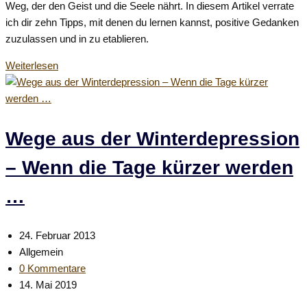
Weg, der den Geist und die Seele nährt. In diesem Artikel verrate
am:
ich dir zehn Tipps, mit denen du lernen kannst, positive Gedanken
zuzulassen und in zu etablieren.
Positive
Weiterlesen
Gedanken
–
Tipps
für
Wege aus der Winterdepression
mehr
– Wenn die Tage kürzer werden
Glück
und
…
weniger
Jammern
Beitrag
24. Februar 2013
veröffentlicht:
Beitrags-
Allgemein
Kategorie:
Beitrags-
0 Kommentare
Kommentare:
Beitrag
14. Mai 2019
zuletzt