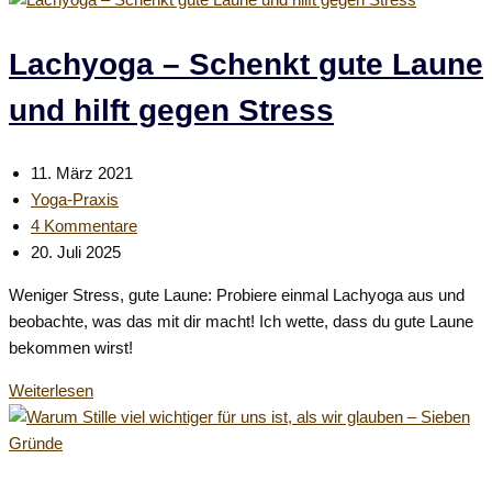
Meine
Buchtipps
Lachyoga – Schenkt gute Laune
für
und hilft gegen Stress
mehr
Wohlbefinden
und
Beitrag
11. März 2021
Achtsamkeit
veröffentlicht:
Beitrags-
Yoga-Praxis
Kategorie:
Beitrags-
4 Kommentare
Kommentare:
Beitrag
20. Juli 2025
zuletzt
Weniger Stress, gute Laune: Probiere einmal Lachyoga aus und
geändert
beobachte, was das mit dir macht! Ich wette, dass du gute Laune
am:
bekommen wirst!
Lachyoga
Weiterlesen
–
Schenkt
gute