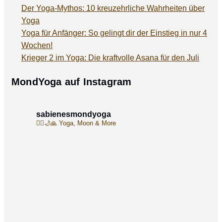
Der Yoga-Mythos: 10 kreuzehrliche Wahrheiten über
Yoga
Yoga für Anfänger: So gelingt dir der Einstieg in nur 4
Wochen!
Krieger 2 im Yoga: Die kraftvolle Asana für den Juli
MondYoga auf Instagram
sabienesmondyoga
🧘‍♀️🌙🙏
Yoga, Moon & More