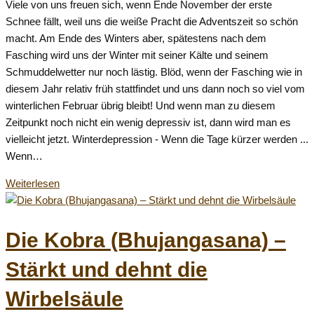
Viele von uns freuen sich, wenn Ende November der erste
geändert
Schnee fällt, weil uns die weiße Pracht die Adventszeit so schön
am:
macht. Am Ende des Winters aber, spätestens nach dem
Fasching wird uns der Winter mit seiner Kälte und seinem
Schmuddelwetter nur noch lästig. Blöd, wenn der Fasching wie in
diesem Jahr relativ früh stattfindet und uns dann noch so viel vom
winterlichen Februar übrig bleibt! Und wenn man zu diesem
Zeitpunkt noch nicht ein wenig depressiv ist, dann wird man es
vielleicht jetzt. Winterdepression - Wenn die Tage kürzer werden ...
Wenn…
Wege
Weiterlesen
aus
der
Winterdepression
Die Kobra (Bhujangasana) –
–
Stärkt und dehnt die
Wenn
die
Wirbelsäule
Tage