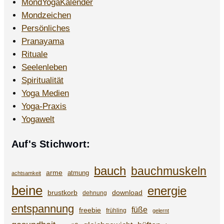
MondYogaKalender
Mondzeichen
Persönliches
Pranayama
Rituale
Seelenleben
Spiritualität
Yoga Medien
Yoga-Praxis
Yogawelt
Auf's Stichwort:
bauch
bauchmuskeln
arme
atmung
achtsamkeit
beine
energie
brustkorb
download
dehnung
entspannung
füße
freebie
frühling
gelernt