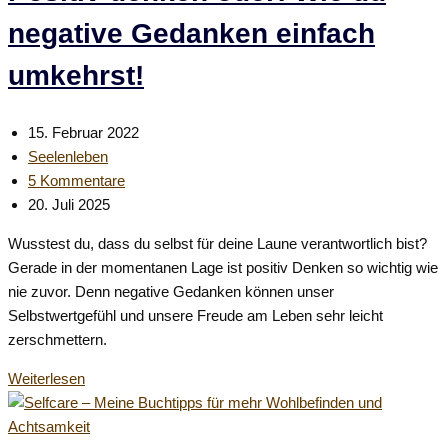
negative Gedanken einfach
umkehrst!
Beitrag
15. Februar 2022
veröffentlicht:
Beitrags-
Seelenleben
Kategorie:
Beitrags-
5 Kommentare
Kommentare:
Beitrag
20. Juli 2025
zuletzt
Wusstest du, dass du selbst für deine Laune verantwortlich bist?
geändert
Gerade in der momentanen Lage ist positiv Denken so wichtig wie
am:
nie zuvor. Denn negative Gedanken können unser
Selbstwertgefühl und unsere Freude am Leben sehr leicht
zerschmettern.
Positiv
Weiterlesen
denken
oder: