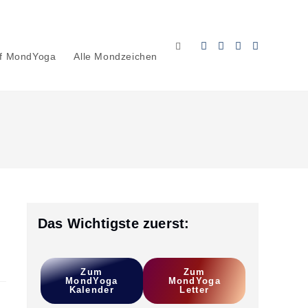
Website-
uf MondYoga
Alle Mondzeichen
Suche
umschalten
Das Wichtigste zuerst:
Zum
Z
Um
MondYoga
MondYoga
Kalender
L
Etter