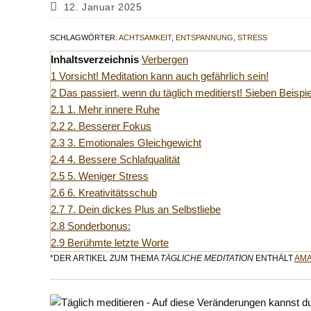
Autor:
veröffentlicht:
Kategorie:
Beitrag
12. Januar 2025
zuletzt
geändert
SCHLAGWÖRTER
:
ACHTSAMKEIT
,
ENTSPANNUNG
,
STRESS
am:
Inhaltsverzeichnis
Verbergen
1
Vorsicht! Meditation kann auch gefährlich sein!
2
Das passiert, wenn du täglich meditierst! Sieben Beisp
2.1
1. Mehr innere Ruhe
2.2
2. Besserer Fokus
2.3
3. Emotionales Gleichgewicht
2.4
4. Bessere Schlafqualität
2.5
5. Weniger Stress
2.6
6. Kreativitätsschub
2.7
7. Dein dickes Plus an Selbstliebe
2.8
Sonderbonus:
2.9
Berühmte letzte Worte
*DER ARTIKEL ZUM THEMA
TÄGLICHE MEDITATION
ENTHÄLT
AMA