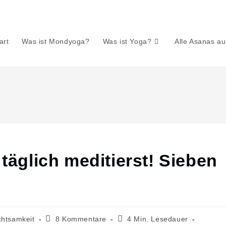
art
Was ist Mondyoga?
Was ist Yoga?
Alle Asanas a
täglich meditierst! Sieben
Beitrags-
Lesedauer:
chtsamkeit
8 Kommentare
4 Min. Lesedauer