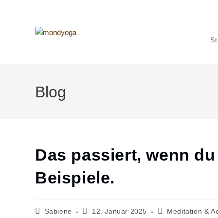
Zum
Inhalt
springen
St
Blog
Das passiert, wenn du 
Beispiele.
Beitrags-
Beitrag
Beitrags-
Sabiene
12. Januar 2025
Meditation & A