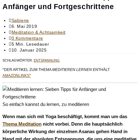
Anfänger und Fortgeschrittene
Beitrags-
Sabiene
Autor:
Beitrag
6. Mai 2019
veröffentlicht:
Beitrags-
Meditation & Achtsamkeit
Kategorie:
Beitrags-
0 Kommentare
Kommentare:
Lesedauer:
5 Min. Lesedauer
Beitrag
10. Januar 2025
zuletzt
SCHLAGWÖRTER
:
ENTSPANNUNG
geändert
am:
*DER ARTIKEL ZUM THEMA
MEDITIEREN LERNEN
ENTHÄLT
AMAZONLINKS*
So einfach kannst du lernen, zu meditieren
Wenn man sich mit Yoga beschäftigt, kommt man um das
Thema Meditation
nicht vorbei. Denn die hauptsächlich
körperliche Wirkung der einzelnen Asanas gehen Hand in
Hand mit der absoluten Entspannung, die uns eine meditative