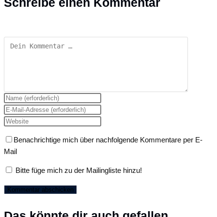
Schreibe einen Kommentar
Kommentar
Gib
deinen
Gib
Namen
deine
Gib
oder
E-
deine
Benachrichtige mich über nachfolgende Kommentare per E-
Benutzernamen
Mail-
Website-
Mail
zum
Adresse
URL
Kommentieren
zum
ein
Bitte füge mich zu der Mailingliste hinzu!
ein
Kommentieren
(optional)
ein
Das könnte dir auch gefallen