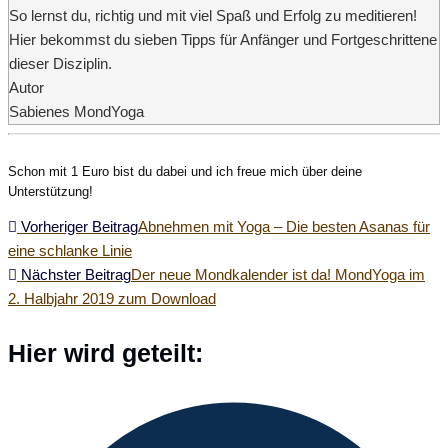
So lernst du, richtig und mit viel Spaß und Erfolg zu meditieren!
Hier bekommst du sieben Tipps für Anfänger und Fortgeschrittene
dieser Disziplin.
Autor
Sabienes MondYoga
Schon mit 1 Euro bist du dabei und ich freue mich über deine
Unterstützung!
Weitere
Vorheriger Beitrag
Abnehmen mit Yoga – Die besten Asanas für
eine schlanke Linie
Artikel
Nächster Beitrag
Der neue Mondkalender ist da! MondYoga im
2. Halbjahr 2019 zum Download
ansehen
Diesen
Hier wird geteilt:
Inhalt
Öffnet
teilen
in