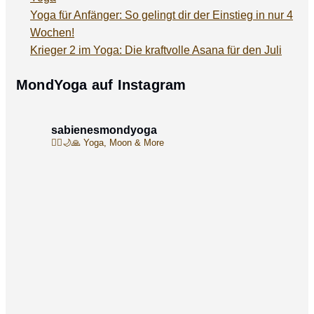
Yoga für Anfänger: So gelingt dir der Einstieg in nur 4
Wochen!
Krieger 2 im Yoga: Die kraftvolle Asana für den Juli
MondYoga auf Instagram
sabienesmondyoga
🧘‍♀️🌙🙏
Yoga, Moon & More