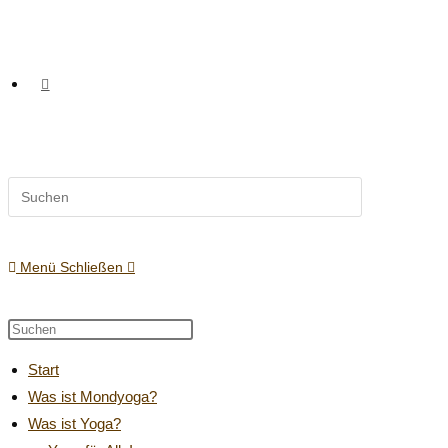
Website-
Diese
Website
Suche
durchsuchen
Menü
Schließen
umschalten
Diese
Press
Website
Escape
Start
durchsuchen
to
Was ist Mondyoga?
close
Was ist Yoga?
the
search