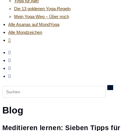
Yoga für Alle!
panel.
Die 13 goldenen Yoga-Regeln
Mein Yoga-Weg – Über mich
Alle Asanas auf MondYoga
Alle Mondzeichen
Website-
Suche
umschalten
Diese
Website
durchsuchen
Blog
Meditieren lernen: Sieben Tipps für