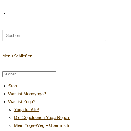
Diese
Website-
Website
durchsuchen
Suche
Menü
Schließen
Diese
Press
Website
Escape
umschalten
Start
durchsuchen
to
Was ist Mondyoga?
close
Was ist Yoga?
the
search
Yoga für Alle!
panel.
Die 13 goldenen Yoga-Regeln
Mein Yoga-Weg – Über mich