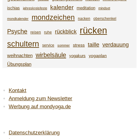
kalender
ischias
meditation
jahreskreisfeste
mindset
mondzeichen
nacken
oberschenkel
mondkalender
rücken
Psyche
rückblick
reisen
ruhe
schultern
taille
verdauung
stress
service
sommer
wirbelsäule
weihnachten
yogaplan
yogakurs
Übungsplan
SERVICE
Kontakt
Anmeldung zum Newsletter
Werbung auf mondyoga.de
LAW & ORDER
Datenschutzerklärung