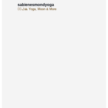
sabienesmondyoga
🧘‍♀️🌙🙏
Yoga, Moon & More