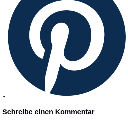
Fenster
Schreibe einen Kommentar
Kommentar