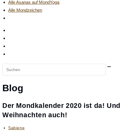
Alle Asanas auf MondYoga
Alle Mondzeichen
Website-
Suche
umschalten
Diese
Website
durchsuchen
Blog
Der Mondkalender 2020 ist da! Und
Weihnachten auch!
Beitrags-
Sabiene