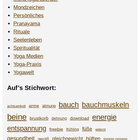
Mondzeichen
Persönliches
Pranayama
Rituale
Seelenleben
Spiritualität
Yoga Medien
Yoga-Praxis
Yogawelt
Auf's Stichwort:
bauch
bauchmuskeln
arme
atmung
achtsamkeit
beine
energie
brustkorb
download
dehnung
entspannung
füße
freebie
frühling
gelernt
gesundheit
gleichgewicht
hüften
gesäß
innere organe