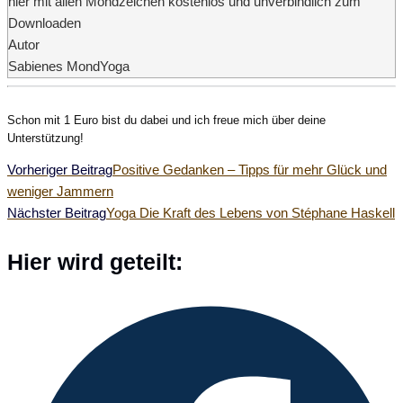
hier mit allen Mondzeichen kostenlos und unverbindlich zum
Downloaden
Autor
Sabienes MondYoga
Schon mit 1 Euro bist du dabei und ich freue mich über deine
Unterstützung!
Weitere
Vorheriger Beitrag
Positive Gedanken – Tipps für mehr Glück und
weniger Jammern
Artikel
Nächster Beitrag
Yoga Die Kraft des Lebens von Stéphane Haskell
ansehen
Diesen
Hier wird geteilt:
Inhalt
Öffnet
teilen
in
einem
neuen
Fenster