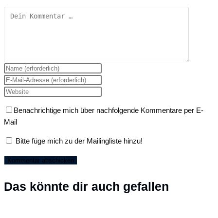
Gib
deinen
Gib
Namen
deine
Gib
oder
E-
deine
Benachrichtige mich über nachfolgende Kommentare per E-
Benutzernamen
Mail-
Website-
Mail
zum
Adresse
URL
Kommentieren
zum
ein
Bitte füge mich zu der Mailingliste hinzu!
ein
Kommentieren
(optional)
ein
Das könnte dir auch gefallen