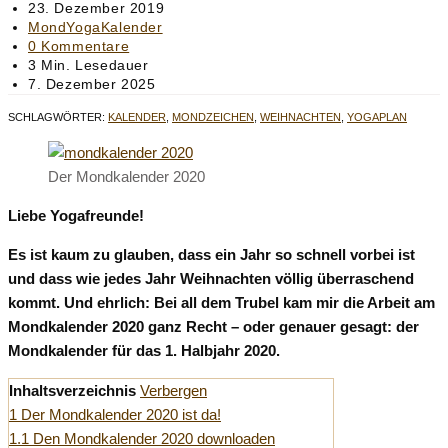
Autor:
Beitrag
23. Dezember 2019
veröffentlicht:
Beitrags-
MondYogaKalender
Kategorie:
Beitrags-
0 Kommentare
Kommentare:
Lesedauer:
3 Min. Lesedauer
Beitrag
7. Dezember 2025
zuletzt
SCHLAGWÖRTER
:
KALENDER
,
MONDZEICHEN
,
WEIHNACHTEN
,
YOGAPLAN
geändert
am:
Der Mondkalender 2020
Liebe Yogafreunde!
Es ist kaum zu glauben, dass ein Jahr so schnell vorbei ist
und dass wie jedes Jahr Weihnachten völlig überraschend
kommt. Und ehrlich: Bei all dem Trubel kam mir die Arbeit am
Mondkalender 2020 ganz Recht – oder genauer gesagt: der
Mondkalender für das 1. Halbjahr 2020.
Inhaltsverzeichnis
Verbergen
1
Der Mondkalender 2020 ist da!
1.1
Den Mondkalender 2020 downloaden