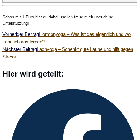
Schon mit 1 Euro bist du dabei und ich freue mich über deine
Unterstützung!
Weitere
Vorheriger Beitrag
Hormonyoga – Was ist das eigentlich und wo
kann ich das lernen?
Artikel
Nächster Beitrag
Lachyoga – Schenkt gute Laune und hilft gegen
Stress
ansehen
Diesen
Hier wird geteilt:
Inhalt
Öffnet
teilen
in
einem
neuen
Fenster