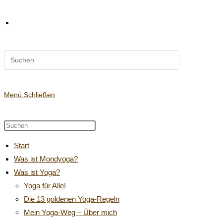
Diese
Website-
Website
durchsuchen
Suche
Menü
Schließen
Diese
Press
Website
Escape
umschalten
Start
durchsuchen
to
Was ist Mondyoga?
close
Was ist Yoga?
the
search
Yoga für Alle!
panel.
Die 13 goldenen Yoga-Regeln
Mein Yoga-Weg – Über mich