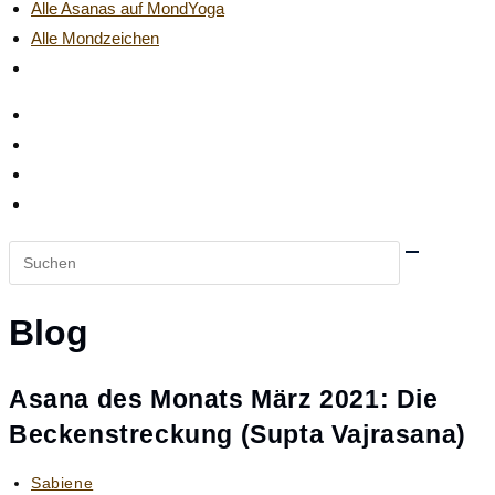
Alle Asanas auf MondYoga
Alle Mondzeichen
Website-
Suche
umschalten
Diese
Website
durchsuchen
Blog
Asana des Monats März 2021: Die
Beckenstreckung (Supta Vajrasana)
Beitrags-
Sabiene