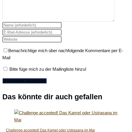
Gib
deinen
Gib
Namen
deine
Gib
oder
E-
deine
Benachrichtige mich über nachfolgende Kommentare per E-
Benutzernamen
Mail-
Website-
Mail
zum
Adresse
URL
Kommentieren
zum
ein
Bitte füge mich zu der Mailingliste hinzu!
ein
Kommentieren
(optional)
ein
Das könnte dir auch gefallen
Challenge accepted! Das Kamel oder Ustrasana im Mai