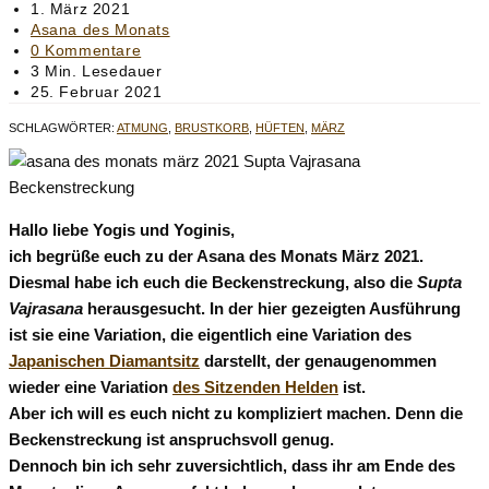
Autor:
Beitrag
1. März 2021
veröffentlicht:
Beitrags-
Asana des Monats
Kategorie:
Beitrags-
0 Kommentare
Kommentare:
Lesedauer:
3 Min. Lesedauer
Beitrag
25. Februar 2021
zuletzt
SCHLAGWÖRTER
:
ATMUNG
,
BRUSTKORB
,
HÜFTEN
,
MÄRZ
geändert
am:
Hallo liebe Yogis und Yoginis,
ich begrüße euch zu der Asana des Monats März 2021.
Diesmal habe ich euch die Beckenstreckung, also die
Supta
Vajrasana
herausgesucht. In der hier gezeigten Ausführung
ist sie eine Variation, die eigentlich eine Variation des
Japanischen Diamantsitz
darstellt, der genaugenommen
wieder eine Variation
des Sitzenden Helden
ist.
Aber ich will es euch nicht zu kompliziert machen. Denn die
Beckenstreckung ist anspruchsvoll genug.
Dennoch bin ich sehr zuversichtlich, dass ihr am Ende des