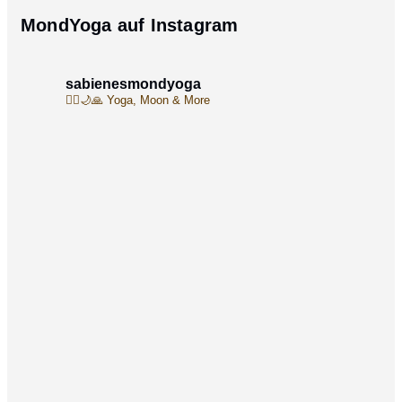
MondYoga auf Instagram
sabienesmondyoga
🧘‍♀️🌙🙏
Yoga, Moon & More