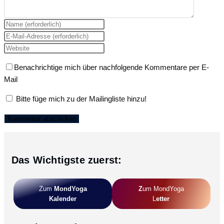
Gib
deinen
Gib
Namen
deine
Gib
oder
E-
deine
Benachrichtige mich über nachfolgende Kommentare per E-
Benutzernamen
Mail-
Website-
Mail
zum
Adresse
URL
Kommentieren
zum
ein
Bitte füge mich zu der Mailingliste hinzu!
ein
Kommentieren
(optional)
ein
Das Wichtigste zuerst:
Zum
MondYoga
Z
Um MondYoga
Kalender
L
Etter