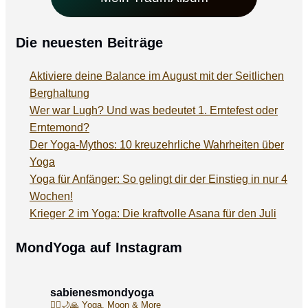
Die neuesten Beiträge
Aktiviere deine Balance im August mit der Seitlichen
Berghaltung
Wer war Lugh? Und was bedeutet 1. Erntefest oder
Erntemond?
Der Yoga-Mythos: 10 kreuzehrliche Wahrheiten über
Yoga
Yoga für Anfänger: So gelingt dir der Einstieg in nur 4
Wochen!
Krieger 2 im Yoga: Die kraftvolle Asana für den Juli
MondYoga auf Instagram
sabienesmondyoga
🧘‍♀️🌙🙏
Yoga, Moon & More