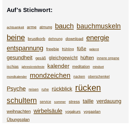
Auf's Stichwort:
bauch
bauchmuskeln
arme
atmung
achtsamkeit
beine
energie
brustkorb
download
dehnung
entspannung
füße
freebie
frühling
gelernt
gesundheit
gleichgewicht
hüften
gesäß
innere organe
kalender
ischias
meditation
jahreskreisfeste
mindset
mondzeichen
nacken
oberschenkel
mondkalender
rücken
Psyche
rückblick
reisen
ruhe
schultern
taille
verdauung
stress
service
sommer
wirbelsäule
weihnachten
yogaplan
yogakurs
Übungsplan