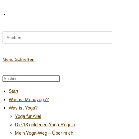
Diese
Website-
Website
durchsuchen
Suche
Menü
Schließen
Diese
Press
Website
Escape
umschalten
Start
durchsuchen
to
Was ist Mondyoga?
close
Was ist Yoga?
the
search
Yoga für Alle!
panel.
Die 13 goldenen Yoga-Regeln
Mein Yoga-Weg – Über mich