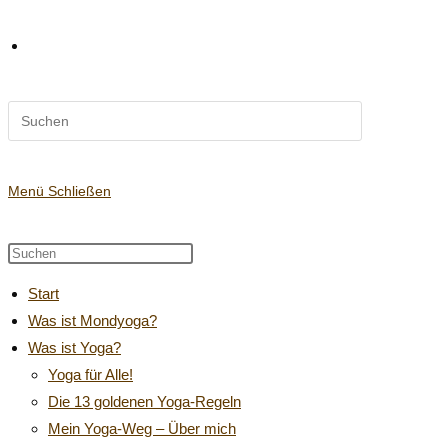
Diese
Website-
Website
durchsuchen
Suche
Menü
Schließen
Diese
Press
Website
Escape
umschalten
Start
durchsuchen
to
Was ist Mondyoga?
close
Was ist Yoga?
the
search
Yoga für Alle!
panel.
Die 13 goldenen Yoga-Regeln
Mein Yoga-Weg – Über mich