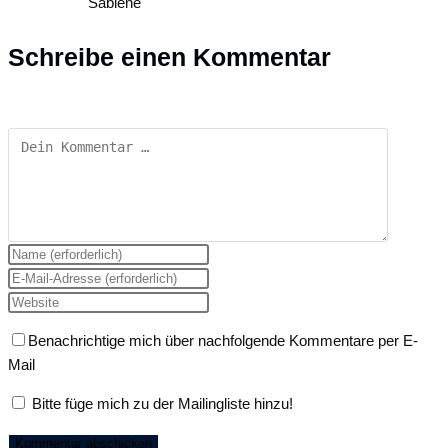
Sabiene
Schreibe einen Kommentar
Kommentar
Gib
deinen
Gib
Namen
deine
Gib
oder
E-
deine
Benachrichtige mich über nachfolgende Kommentare per E-
Benutzernamen
Mail-
Website-
Mail
zum
Adresse
URL
Kommentieren
zum
ein
Bitte füge mich zu der Mailingliste hinzu!
ein
Kommentieren
(optional)
ein