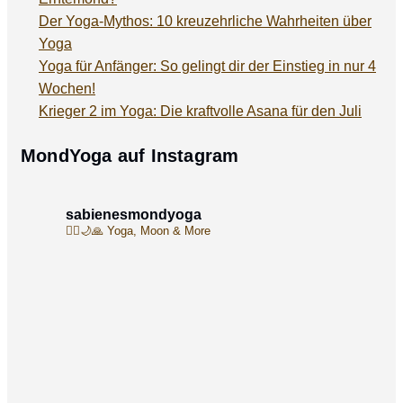
Der Yoga-Mythos: 10 kreuzehrliche Wahrheiten über
Yoga
Yoga für Anfänger: So gelingt dir der Einstieg in nur 4
Wochen!
Krieger 2 im Yoga: Die kraftvolle Asana für den Juli
MondYoga auf Instagram
sabienesmondyoga
🧘‍♀️🌙🙏
Yoga, Moon & More