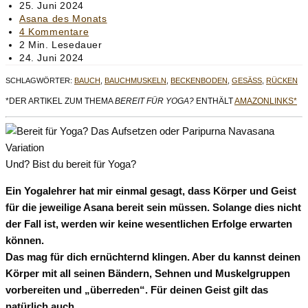
Autor:
Beitrag
25. Juni 2024
veröffentlicht:
Beitrags-
Asana des Monats
Kategorie:
Beitrags-
4 Kommentare
Kommentare:
Lesedauer:
2 Min. Lesedauer
Beitrag
24. Juni 2024
zuletzt
SCHLAGWÖRTER
:
BAUCH
,
BAUCHMUSKELN
,
BECKENBODEN
,
GESÄSS
,
RÜCKEN
geändert
am:
*DER ARTIKEL ZUM THEMA
BEREIT FÜR YOGA?
ENTHÄLT
AMAZONLINKS*
Und? Bist du bereit für Yoga?
Ein Yogalehrer hat mir einmal gesagt, dass Körper und Geist
für die jeweilige Asana bereit sein müssen. Solange dies nicht
der Fall ist, werden wir keine wesentlichen Erfolge erwarten
können.
Das mag für dich ernüchternd klingen. Aber du kannst deinen
Körper mit all seinen Bändern, Sehnen und Muskelgruppen
vorbereiten und „überreden“. Für deinen Geist gilt das
natürlich auch.