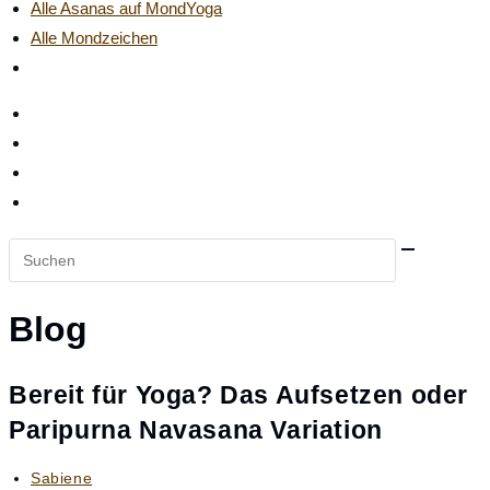
Alle Asanas auf MondYoga
Alle Mondzeichen
Website-
Suche
umschalten
Diese
Website
durchsuchen
Blog
Bereit für Yoga? Das Aufsetzen oder
Paripurna Navasana Variation
Beitrags-
Sabiene