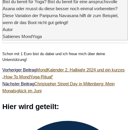
Bist du bereit für Yoga? Bist du bereit für eine anspruchsvolle
Asana oder musst du diese besser noch einmal vorbereiten?
Diese Variation der Paripurna Navasana hilft dir zum Beispiel,
wenn dir das Boot nicht gut gelingt!
Autor
Sabienes MondYoga
Schon mit 1 Euro bist du dabei und ich freue mich über deine
Unterstützung!
Weitere
Vorheriger Beitrag
MondKalender 2. Halbjahr 2024 und ein kurzes
„How To MondYoga-Ritual“
Artikel
Nächster Beitrag
Christopher Street Day in Miltenberg: Mein
Monatsglück im Juni
ansehen
Diesen
Hier wird geteilt:
Inhalt
Öffnet
teilen
in