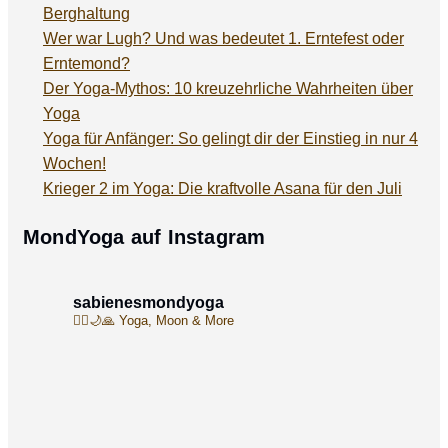
Berghaltung
Wer war Lugh? Und was bedeutet 1. Erntefest oder
Erntemond?
Der Yoga-Mythos: 10 kreuzehrliche Wahrheiten über
Yoga
Yoga für Anfänger: So gelingt dir der Einstieg in nur 4
Wochen!
Krieger 2 im Yoga: Die kraftvolle Asana für den Juli
MondYoga auf Instagram
sabienesmondyoga
🧘‍♀️🌙🙏
Yoga, Moon & More