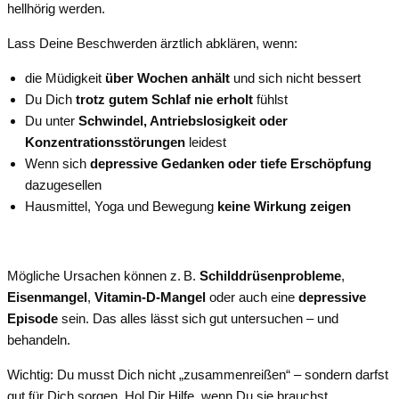
hellhörig werden.
Lass Deine Beschwerden ärztlich abklären, wenn:
die Müdigkeit
über Wochen anhält
und sich nicht bessert
Du Dich
trotz gutem Schlaf nie erholt
fühlst
Du unter
Schwindel, Antriebslosigkeit oder
Konzentrationsstörungen
leidest
Wenn sich
depressive Gedanken oder tiefe Erschöpfung
dazugesellen
Hausmittel, Yoga und Bewegung
keine Wirkung zeigen
Mögliche Ursachen können z. B.
Schilddrüsenprobleme
,
Eisenmangel
,
Vitamin-D-Mangel
oder auch eine
depressive
Episode
sein. Das alles lässt sich gut untersuchen – und
behandeln.
Wichtig: Du musst Dich nicht „zusammenreißen“ – sondern darfst
gut für Dich sorgen. Hol Dir Hilfe, wenn Du sie brauchst.