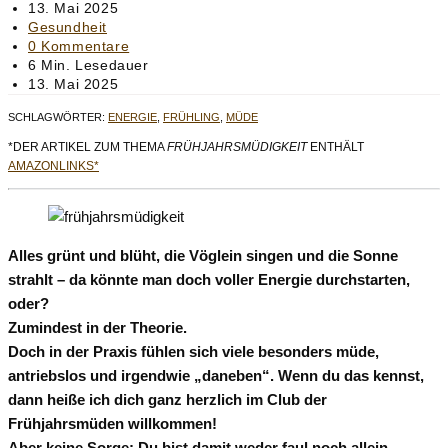
Autor:
Beitrag
13. Mai 2025
veröffentlicht:
Beitrags-
Gesundheit
Kategorie:
Beitrags-
0 Kommentare
Kommentare:
Lesedauer:
6 Min. Lesedauer
Beitrag
13. Mai 2025
zuletzt
SCHLAGWÖRTER
:
ENERGIE
,
FRÜHLING
,
MÜDE
geändert
am:
*DER ARTIKEL ZUM THEMA
FRÜHJAHRSMÜDIGKEIT
ENTHÄLT
AMAZONLINKS*
Alles grünt und blüht, die Vöglein singen und die Sonne
strahlt – da könnte man doch voller Energie durchstarten,
oder?
Zumindest in der Theorie.
Doch in der Praxis fühlen sich viele besonders müde,
antriebslos und irgendwie „daneben“. Wenn du das kennst,
dann heiße ich dich ganz herzlich im Club der
Frühjahrsmüden willkommen!
Aber keine Sorge: Du bist damit weder faul noch allein –