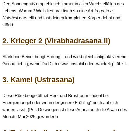
Den Sonnengruß empfehle ich immer in allen Wechselfällen des
Lebens. Warum? Weil dies praktisch so eine Art
Yoga-in-a-
Nutshell
darstellt und fast deinen kompletten Körper dehnt und
stärkt.
2. Krieger 2 (Virabhadrasana II)
Stärkt
die
Beine,
bringt
Erdung –
und
wirkt
gleichzeitig
aktivierend.
Genau
richtig,
wenn
Du
Dich
etwas
instabil
oder „
wackelig“
fühlst.
3. Kamel (Ustrasana)
Diese
Rückbeuge
öffnet
Herz
und
Brustraum –
ideal
bei
Energiemangel
oder
wenn
der „
innere
Frühling“
noch
auf
sich
warten
lässt.
(Pst: Deswegen ist diese Asana auch die Asana des
Monats Mai 2025 geworden!)