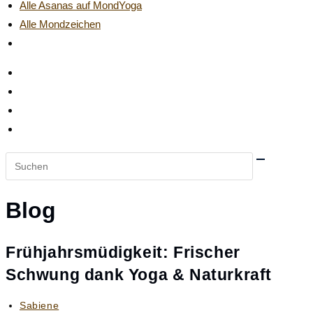
Alle Asanas auf MondYoga
Alle Mondzeichen
Website-
Suche
umschalten
Diese
Website
durchsuchen
Blog
Frühjahrsmüdigkeit: Frischer
Schwung dank Yoga & Naturkraft
Beitrags-
Sabiene