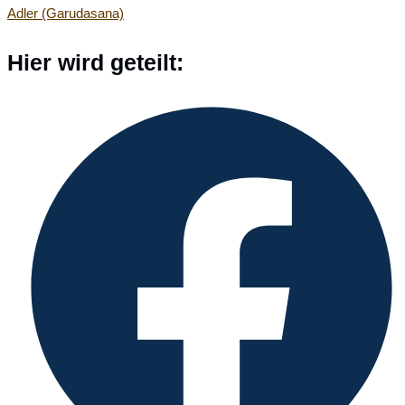
Adler (Garudasana)
ansehen
Diesen
Hier wird geteilt:
Inhalt
Öffnet
teilen
in
einem
neuen
Fenster