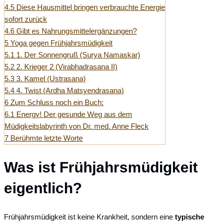
4.5
Diese Hausmittel bringen verbrauchte Energie
sofort zurück
4.6
Gibt es Nahrungsmittelergänzungen?
5
Yoga gegen Frühjahrsmüdigkeit
5.1
1. Der Sonnengruß (Surya Namaskar)
5.2
2. Krieger 2 (Virabhadrasana II)
5.3
3. Kamel (Ustrasana)
5.4
4. Twist (Ardha Matsyendrasana)
6
Zum Schluss noch ein Buch:
6.1
Energy! Der gesunde Weg aus dem
Müdigkeitslabyrinth von Dr. med. Anne Fleck
7
Berühmte letzte Worte
Was ist Frühjahrsmüdigkeit
eigentlich?
Frühjahrsmüdigkeit ist keine Krankheit, sondern eine
typische