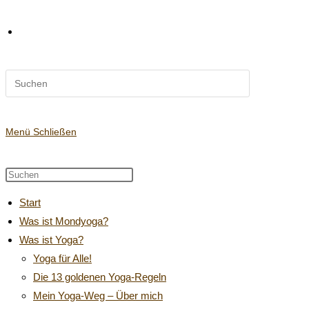
Diese
Website-
Website
durchsuchen
Suche
Menü
Schließen
Diese
Press
Website
Escape
umschalten
Start
durchsuchen
to
Was ist Mondyoga?
close
Was ist Yoga?
the
search
Yoga für Alle!
panel.
Die 13 goldenen Yoga-Regeln
Mein Yoga-Weg – Über mich