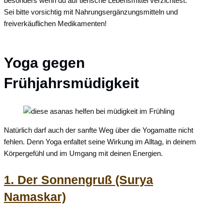
besonders wenn du auf tierische Lebensmittel verzichtest.
Sei bitte vorsichtig mit Nahrungsergänzungsmitteln und
freiverkäuflichen Medikamenten!
Yoga gegen
Frühjahrsmüdigkeit
Natürlich
darf
auch
der
sanfte
Weg
über
die
Yogamatte
nicht
fehlen
.
Denn
Yoga enfaltet
seine
Wirkung
im
Alltag,
in
deinem
Körpergefühl
und
im
Umgang
mit d
einen
Energien.
1. Der Sonnengruß (Surya
Namaskar)