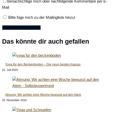
Benachrichtige mich über nachfolgende Kommentare per E-
Benutzernamen
Mail-
Website-
Mail
zum
Adresse
URL
Kommentieren
zum
ein
Bitte füge mich zu der Mailingliste hinzu!
ein
Kommentieren
(optional)
ein
Das könnte dir auch gefallen
Yoga für den Beckenboden – Die neun besten Asanas
22. Juli 2019
Atmung: Wir achten eine Woche bewusst auf den Atem
15. November 2016