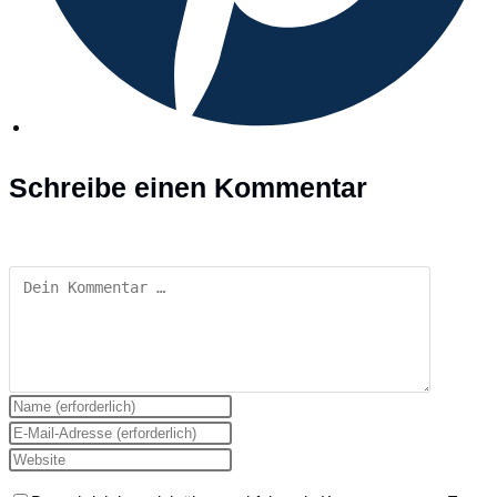
Schreibe einen Kommentar
Kommentar
Gib
deinen
Gib
Namen
deine
Gib
oder
E-
deine