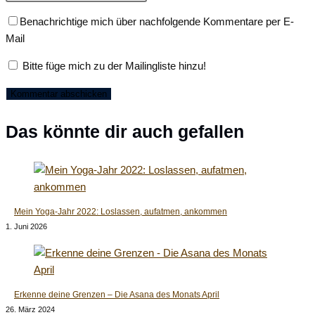
oder
E-
deine
Benachrichtige mich über nachfolgende Kommentare per E-
Benutzernamen
Mail-
Website-
Mail
zum
Adresse
URL
Kommentieren
zum
ein
Bitte füge mich zu der Mailingliste hinzu!
ein
Kommentieren
(optional)
ein
Das könnte dir auch gefallen
Mein Yoga-Jahr 2022: Loslassen, aufatmen, ankommen
1. Juni 2026
Erkenne deine Grenzen – Die Asana des Monats April
26. März 2024