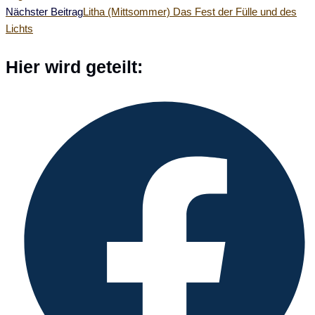
Artikel
Nächster Beitrag
Litha (Mittsommer) Das Fest der Fülle und des
Lichts
ansehen
Diesen
Hier wird geteilt:
Inhalt
Öffnet
teilen
in
einem
neuen
Fenster