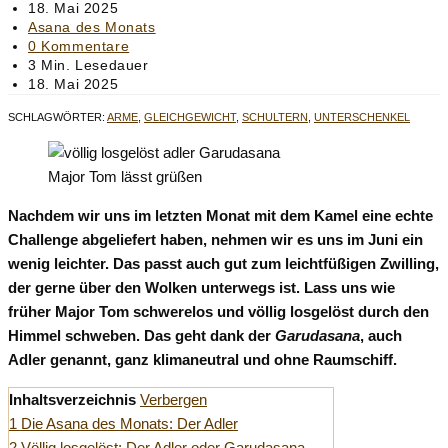
Autor:
Beitrag
18. Mai 2025
veröffentlicht:
Beitrags-
Asana des Monats
Kategorie:
Beitrags-
0 Kommentare
Kommentare:
Lesedauer:
3 Min. Lesedauer
Beitrag
18. Mai 2025
zuletzt
SCHLAGWÖRTER
:
ARME
,
GLEICHGEWICHT
,
SCHULTERN
,
UNTERSCHENKEL
geändert
am:
Major Tom lässt grüßen
Nachdem wir uns im letzten Monat mit dem Kamel eine echte
Challenge abgeliefert haben, nehmen wir es uns im Juni ein
wenig leichter. Das passt auch gut zum leichtfüßigen Zwilling,
der gerne über den Wolken unterwegs ist. Lass uns wie
früher Major Tom schwerelos und völlig losgelöst durch den
Himmel schweben. Das geht dank der
Garudasana
, auch
Adler genannt, ganz klimaneutral und ohne Raumschiff.
Inhaltsverzeichnis
Verbergen
1
Die Asana des Monats: Der Adler
2
Völlig losgelöst: Der Adler oder Garudasana