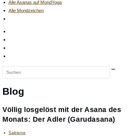
Alle Asanas auf MondYoga
Alle Mondzeichen
Website-
Suche
umschalten
Diese
Website
durchsuchen
Blog
Völlig losgelöst mit der Asana des
Monats: Der Adler (Garudasana)
Beitrags-
Sabiene