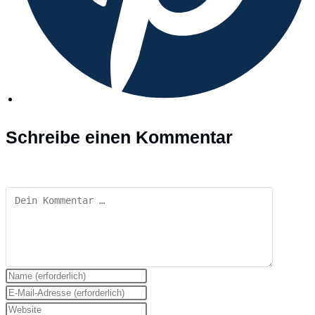
Schreibe einen Kommentar
Kommentar
Gib
deinen
Gib
Namen
deine
Gib