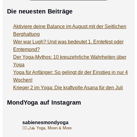
Die neuesten Beiträge
Aktiviere deine Balance im August mit der Seitlichen
Berghaltung
Wer war Lugh? Und was bedeutet 1. Erntefest oder
Erntemond?
Der Yoga-Mythos: 10 kreuzehrliche Wahrheiten über
Yoga
Yoga für Anfänger: So gelingt dir der Einstieg in nur 4
Wochen!
Krieger 2 im Yoga: Die kraftvolle Asana für den Juli
MondYoga auf Instagram
sabienesmondyoga
🧘‍♀️🌙🙏
Yoga, Moon & More