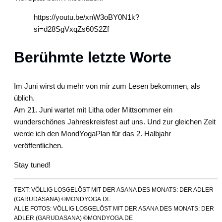
https://youtu.be/xnW3oBY0N1k?
si=d28SgVxqZs60S2Zf
Berühmte letzte Worte
Im Juni wirst du mehr von mir zum Lesen bekommen, als
üblich.
Am 21. Juni wartet mit Litha oder Mittsommer ein
wunderschönes Jahreskreisfest auf uns. Und zur gleichen Zeit
werde ich den MondYogaPlan für das 2. Halbjahr
veröffentlichen.
Stay tuned!
TEXT: VÖLLIG LOSGELÖST MIT DER ASANA DES MONATS: DER ADLER
(GARUDASANA) ©MONDYOGA.DE
ALLE FOTOS: VÖLLIG LOSGELÖST MIT DER ASANA DES MONATS: DER
ADLER (GARUDASANA) ©MONDYOGA.DE