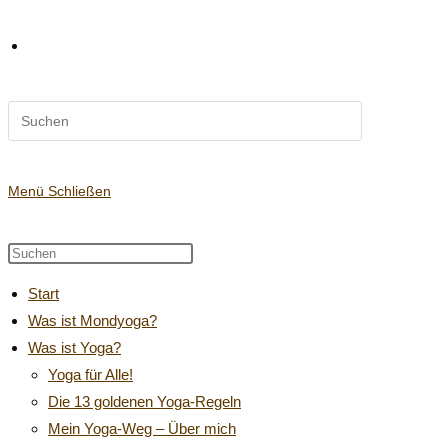
Diese
Website-
Website
durchsuchen
Suche
Menü
Schließen
Diese
Press
Website
Escape
umschalten
Start
durchsuchen
to
Was ist Mondyoga?
close
Was ist Yoga?
the
search
Yoga für Alle!
panel.
Die 13 goldenen Yoga-Regeln
Mein Yoga-Weg – Über mich