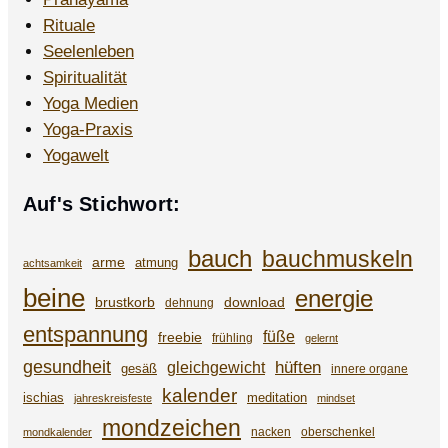
Rituale
Seelenleben
Spiritualität
Yoga Medien
Yoga-Praxis
Yogawelt
Auf's Stichwort:
bauch
bauchmuskeln
arme
atmung
achtsamkeit
beine
energie
brustkorb
download
dehnung
entspannung
füße
freebie
frühling
gelernt
gesundheit
gleichgewicht
hüften
gesäß
innere organe
kalender
ischias
meditation
jahreskreisfeste
mindset
mondzeichen
nacken
oberschenkel
mondkalender