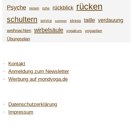
rücken
Psyche
rückblick
reisen
ruhe
schultern
taille
verdauung
stress
service
sommer
wirbelsäule
weihnachten
yogaplan
yogakurs
Übungsplan
SERVICE
Kontakt
Anmeldung zum Newsletter
Werbung auf mondyoga.de
LAW & ORDER
Datenschutzerklärung
Impressum
DU FINDEST MICH AUF: