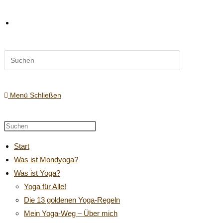
Diese
Website-
Website
durchsuchen
Suche
Menü
Schließen
Diese
Press
Website
Escape
umschalten
Start
durchsuchen
to
Was ist Mondyoga?
close
Was ist Yoga?
the
search
Yoga für Alle!
panel.
Die 13 goldenen Yoga-Regeln
Mein Yoga-Weg – Über mich