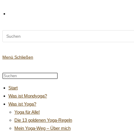
Diese
Website-
Website
durchsuchen
Suche
Menü
Schließen
Diese
Press
Website
Escape
umschalten
Start
durchsuchen
to
Was ist Mondyoga?
close
Was ist Yoga?
the
search
Yoga für Alle!
panel.
Die 13 goldenen Yoga-Regeln
Mein Yoga-Weg – Über mich