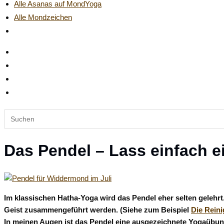
Alle Asanas auf MondYoga
Alle Mondzeichen
Website-
Suche
umschalten
Diese
Website
durchsuchen
Das Pendel – Lass einfach e
Im klassischen Hatha-Yoga wird das Pendel eher selten geleh
Geist zusammengeführt werden. (Siehe zum Beispiel
Die Rein
In meinen Augen ist das Pendel eine ausgezeichnete Yogaübung 