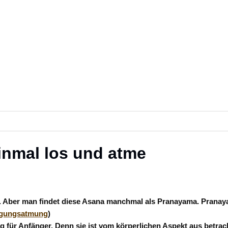
inmal los und atme
rt. Aber man findet diese Asana manchmal als Pranayama. Prana
igungsatmung
)
für Anfänger. Denn sie ist vom körperlichen Aspekt aus betracht