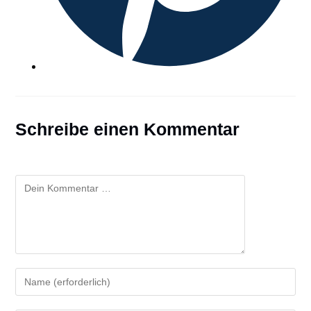
Schreibe einen Kommentar
Kommentar
Gib
deinen
Namen