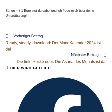
Schon mit 1 Euro bist du dabei und ich freue mich über deine
Unterstützung!
Weitere
Vorheriger Beitrag
Artikel
Ready, steady, download: Der MondKalender 2024 ist
ansehen
da!
Nächster Beitrag
Die tiefe Hocke oder: Die Asana des Monats ist da!
DIESEN
HIER WIRD GETEILT:
INHALT
TEILEN
Öffnet
in
einem
neuen
Fenster