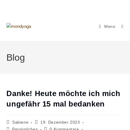
Zum
Inhalt
springen
Menü
Blog
Danke! Heute möchte ich mich
ungefähr 15 mal bedanken
Beitrags-
Beitrag
Sabiene
19. Dezember 2023
Autor:
veröffentlicht:
Beitrags-
Beitrags-
Persönliches
0 Kommentare