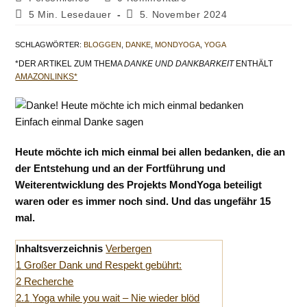
Kategorie:
Kommentare:
Lesedauer:
Beitrag
5 Min. Lesedauer
5. November 2024
zuletzt
geändert
SCHLAGWÖRTER
:
BLOGGEN
,
DANKE
,
MONDYOGA
,
YOGA
am:
*DER ARTIKEL ZUM THEMA
DANKE UND DANKBARKEIT
ENTHÄLT
AMAZONLINKS*
Einfach einmal Danke sagen
Heute möchte ich mich einmal bei allen bedanken, die an
der Entstehung und an der Fortführung und
Weiterentwicklung des Projekts MondYoga beteiligt
waren oder es immer noch sind. Und das ungefähr 15
mal.
Inhaltsverzeichnis
Verbergen
1
Großer Dank und Respekt gebührt:
2
Recherche
2.1
Yoga while you wait – Nie wieder blöd