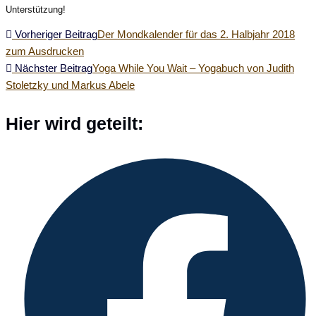
Unterstützung!
Weitere
Vorheriger Beitrag
Der Mondkalender für das 2. Halbjahr 2018
zum Ausdrucken
Artikel
Nächster Beitrag
Yoga While You Wait – Yogabuch von Judith
Stoletzky und Markus Abele
ansehen
Diesen
Hier wird geteilt:
Inhalt
Öffnet
teilen
in
einem
neuen
Fenster