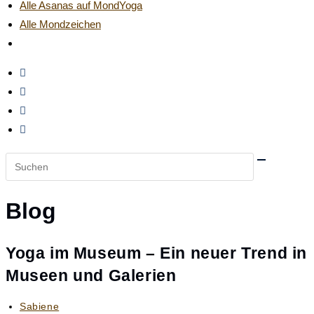
Alle Asanas auf MondYoga
Alle Mondzeichen
Website-
Suche
umschalten
Diese
Website
durchsuchen
Blog
Yoga im Museum – Ein neuer Trend in
Museen und Galerien
Beitrags-
Sabiene