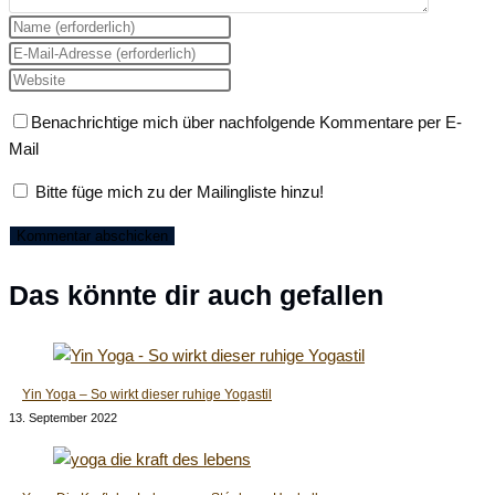
Gib
deinen
Gib
Namen
deine
Gib
oder
E-
deine
Benachrichtige mich über nachfolgende Kommentare per E-
Benutzernamen
Mail-
Website-
Mail
zum
Adresse
URL
Kommentieren
zum
ein
Bitte füge mich zu der Mailingliste hinzu!
ein
Kommentieren
(optional)
ein
Das könnte dir auch gefallen
Yin Yoga – So wirkt dieser ruhige Yogastil
13. September 2022