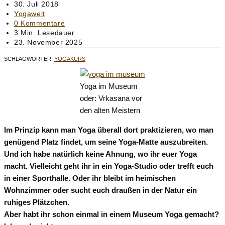
Autor:
Beitrag
30. Juli 2018
veröffentlicht:
Beitrags-
Yogawelt
Kategorie:
Beitrags-
0 Kommentare
Kommentare:
Lesedauer:
3 Min. Lesedauer
Beitrag
23. November 2025
zuletzt
SCHLAGWÖRTER
:
YOGAKURS
geändert
am:
Yoga im Museum
oder: Vrkasana vor
den alten Meistern
Im Prinzip kann man Yoga überall dort praktizieren, wo man
genügend Platz findet, um seine Yoga-Matte auszubreiten.
Und ich habe natürlich keine Ahnung, wo ihr euer Yoga
macht. Vielleicht geht ihr in ein Yoga-Studio oder trefft euch
in einer Sporthalle. Oder ihr bleibt im heimischen
Wohnzimmer oder sucht euch draußen in der Natur ein
ruhiges Plätzchen.
Aber habt ihr schon einmal in einem Museum Yoga gemacht?