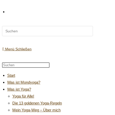
Diese
Website-
Website
durchsuchen
Suche
Menü
Schließen
Diese
Press
Website
Escape
umschalten
Start
durchsuchen
to
Was ist Mondyoga?
close
Was ist Yoga?
the
search
Yoga für Alle!
panel.
Die 13 goldenen Yoga-Regeln
Mein Yoga-Weg – Über mich