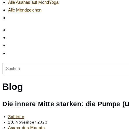
Alle Asanas auf MondYoga
Alle Mondzeichen
Website-
Suche
umschalten
Diese
Website
durchsuchen
Blog
Die innere Mitte stärken: die Pumpe (
Beitrags-
Sabiene
Autor:
Beitrag
28. November 2023
veröffentlicht:
Beitrags-
Asana des Monats