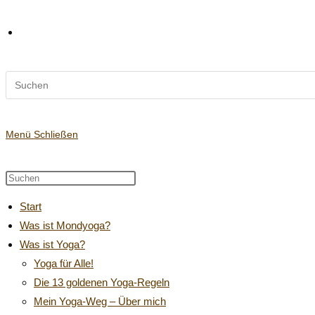
Diese
Website-
Website
durchsuchen
Suche
Menü
Schließen
Diese
Press
Website
Escape
umschalten
Start
durchsuchen
to
Was ist Mondyoga?
close
Was ist Yoga?
the
search
Yoga für Alle!
panel.
Die 13 goldenen Yoga-Regeln
Mein Yoga-Weg – Über mich