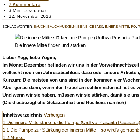
Kategorie:
Beitrags-
2 Kommentare
Kommentare:
Lesedauer:
3 Min. Lesedauer
Beitrag
22. November 2023
zuletzt
SCHLAGWÖRTER
:
BAUCH
,
BAUCHMUSKELN
,
BEINE
,
GESÄSS
,
INNERE MITTE
,
PO
,
R
geändert
am:
Die innere Mitte finden und stärken
Lieber Yogi, liebe Yogini,
Im Monat Dezember befinden wir uns in der Vorweihnachtszeit. 
vielleicht noch ein Jahresabschluss dazu oder andere Arbeiten,
Kurzum: Die meisten von uns sind in den kommen vier Wochen
Aber genau dann, wenn der Trubel am schlimmsten ist, ist es wi
Und wenn wir sie haben, müssen wir sie stärken, damit sie un
(Die diesbezügliche Gelassenheit und Resilienz nämlich)
Inhaltsverzeichnis
Verbergen
1
Die innere Mitte stärken: die Pumpe (Urdhva Prasarita Padasana)
1.1
Die Pumpe zur Stärkung der inneren Mitte – so wird’s gemacht:
1.2
Merke: