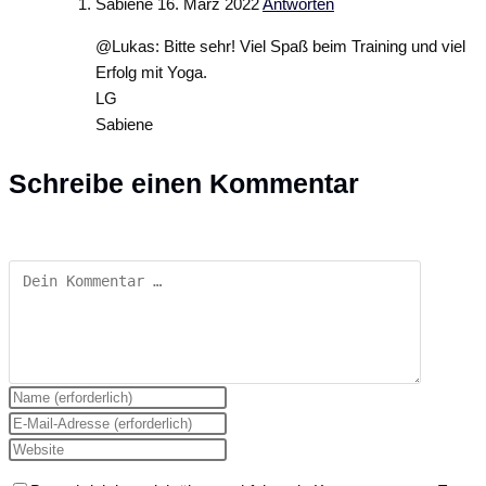
Sabiene
16. März 2022
Antworten
@Lukas: Bitte sehr! Viel Spaß beim Training und viel
Erfolg mit Yoga.
LG
Sabiene
Schreibe einen Kommentar
Kommentar
Gib
deinen
Gib
Namen
deine
Gib
oder
E-
deine