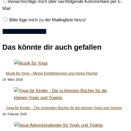
Benachrichtige mich über nachfolgende Kommentare per E-
Benutzernamen
Mail-
Website-
Mail
zum
Adresse
URL
Kommentieren
zum
ein
Bitte füge mich zu der Mailingliste hinzu!
ein
Kommentieren
(optional)
ein
Das könnte dir auch gefallen
Musik für Yoga – Meine Empfehlungen und meine Playlist
19. März 2018
Yoga für Kinder – Die schönsten Bücher für die kleinen Yogis und Yoginis
16. Februar 2025