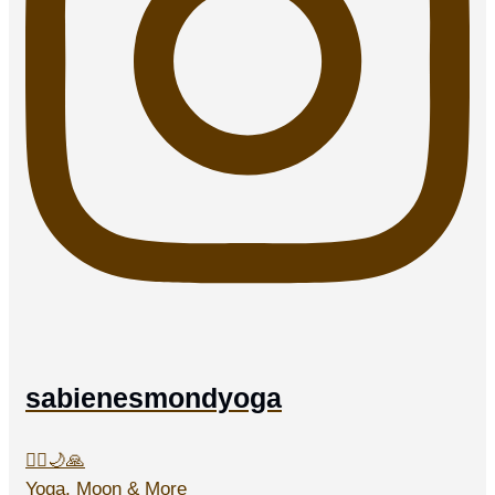
sabienesmondyoga
🧘‍♀️🌙🙏
Yoga, Moon & More