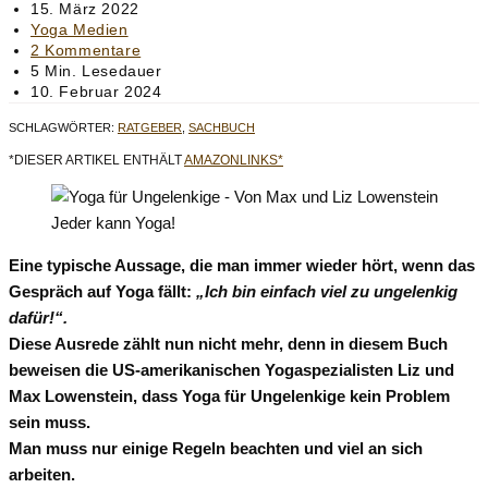
Autor:
Beitrag
15. März 2022
veröffentlicht:
Beitrags-
Yoga Medien
Kategorie:
Beitrags-
2 Kommentare
Kommentare:
Lesedauer:
5 Min. Lesedauer
Beitrag
10. Februar 2024
zuletzt
SCHLAGWÖRTER
:
RATGEBER
,
SACHBUCH
geändert
am:
*DIESER ARTIKEL ENTHÄLT
AMAZONLINKS*
Jeder kann Yoga!
Eine typische Aussage, die man immer wieder hört, wenn das
Gespräch auf Yoga fällt:
„Ich bin einfach viel zu ungelenkig
dafür!“.
Diese Ausrede zählt nun nicht mehr, denn in diesem Buch
beweisen die US-amerikanischen Yogaspezialisten Liz und
Max Lowenstein, dass Yoga für Ungelenkige kein Problem
sein muss.
Man muss nur einige Regeln beachten und viel an sich
arbeiten.