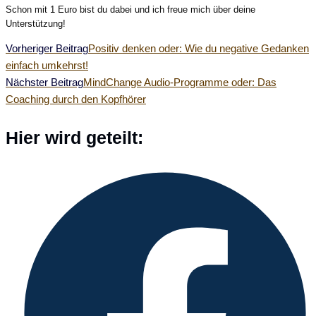
Schon mit 1 Euro bist du dabei und ich freue mich über deine
Unterstützung!
Weitere
Vorheriger Beitrag
Positiv denken oder: Wie du negative Gedanken
einfach umkehrst!
Artikel
Nächster Beitrag
MindChange Audio-Programme oder: Das
Coaching durch den Kopfhörer
ansehen
Diesen
Hier wird geteilt:
Inhalt
Öffnet
teilen
in
einem
neuen
Fenster