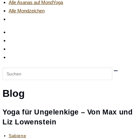
Alle Asanas auf MondYoga
Alle Mondzeichen
Website-
Suche
umschalten
Diese
Website
durchsuchen
Blog
Yoga für Ungelenkige – Von Max und
Liz Lowenstein
Beitrags-
Sabiene