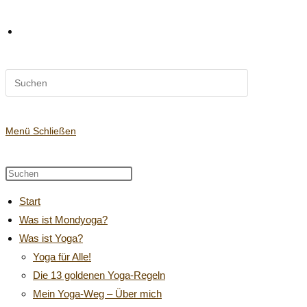
Diese
Website-
Website
durchsuchen
Suche
Menü
Schließen
Diese
Press
Website
Escape
umschalten
Start
durchsuchen
to
Was ist Mondyoga?
close
Was ist Yoga?
the
search
Yoga für Alle!
panel.
Die 13 goldenen Yoga-Regeln
Mein Yoga-Weg – Über mich